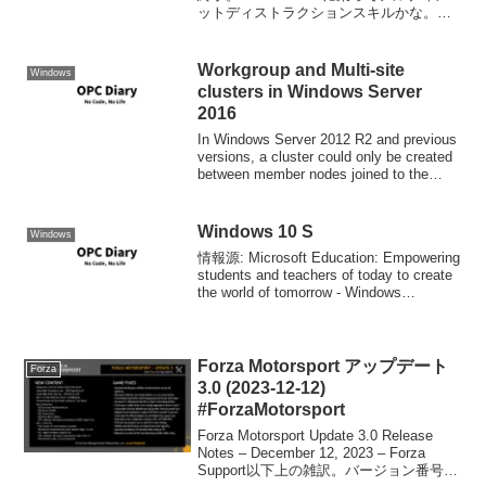
ットディストラクションスキルかな。本
土のPRスタントクリア。ちゃんと状況判
断して車をアップデートすれば問題無い
はず。今週のノルマ、2022 Subaru BRZ
Workgroup and Multi-site
Windows
ゲ...
clusters in Windows Server
2016
In Windows Server 2012 R2 and previous
versions, a cluster could only be created
between member nodes joined to the
same...
Windows 10 S
Windows
情報源: Microsoft Education: Empowering
students and teachers of today to create
the world of tomorrow - Windows
Experience...
Forza Motorsport アップデート
Forza
3.0 (2023-12-12)
#ForzaMotorsport
Forza Motorsport Update 3.0 Release
Notes – December 12, 2023 – Forza
Support以下上の雑訳。バージョン番号