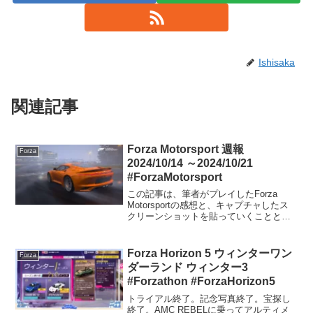
Ishisaka
関連記事
Forza Motorsport 週報
Forza
2024/10/14 ～2024/10/21
#ForzaMotorsport
この記事は、筆者がプレイしたForza
Motorsportの感想と、キャプチャしたス
クリーンショットを貼っていくことと、
コメント欄を開放することを目的にした
記事です。そういう点ではForza Horizon
5のForzathon記事と同...
Forza Horizon 5 ウィンターワン
Forza
ダーランド ウィンター3
#Forzathon #ForzaHorizon5
トライアル終了。記念写真終了。宝探し
終了。AMC REBELに乗ってアルティメ