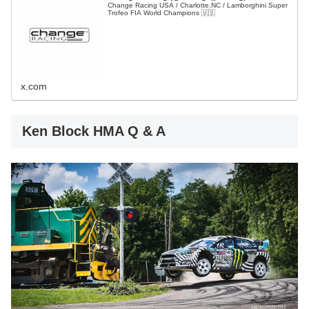
Change Racing USA / Charlotte,NC / Lamborghini Super
Trofeo FIA World Champions 🇺🇸
x.com
Ken Block HMA Q & A