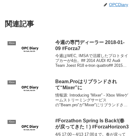
OPCDiary
関連記事
今週の専門ディーラー 2018-01-
Xbox
09 #Forza7
今週はWEC, IMSAで活躍したプロトタイ
プカーが4台。## 2014 AUDI #2 Audi
Team Joest R18 e-tron quattro## 2015
Ford #02 Chip Ganassi Racing Rile...
Beam.Proはリブランドされ
Xbox
て“Mixer”に
情報源: Introducing “Mixer” - Xbox Wireゲ
ームストリーミングサービス
の"Beam.pro"が"Mixer"にリブランドされ
ました。リブランドされるだけ、「イン
タラクティブゲームストリーミング」を
実現するために...
#Forzathon Spring Is Back!(春
Xbox
が戻ってきた！) #ForzaHorizon3
4/6 17:00～4/13 17:00まで。春が戻って