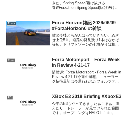
きた。Spring Speed(駆け抜ける
春)#Forzathon Spring Speed(駆け抜ける
春)Perform 20 Speed Skills to win 35,000
...
Forza Horizon雑記 2026/06/09
Forza
#ForzaHorizon6 の雑談
雑談今後ともがんばっていきたい。めざ
せ上位5％。道路の発見残り1本はなかば
諦め。ドリフトゾーンの七曲がりは相変
わらず修行中。XBOX 25周年記念エディ
ションForza Tuneチューン公開1969 Ford
Mustang BOSS 30...
Forza Motorsport – Forza Week
Xbox
in Review 4-21-17
情報源: Forza Motorsport - Forza Week in
Review 4-21-17今週の週報。ニューヨー
ク招待最初は今週行われたフォルツァレ
ーシングチャンピオンシップのニューヨ
ーク招待の話題です。現在YoutubeのT...
XBox E3 2018 Briefing #XboxE3
PC
今年のE3もやってきましたぁ！まぁ、追
えたり、トレーラーが見つけられた範囲
です。オープニングはHALO Infinite。プ
レゼンターはもちろんこの人。フィル・
スペンサー。舞台はイギリス。気象だけ
で無く、今回は季節が動的に変化。4K