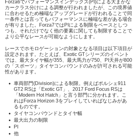
Forza6でパフォーマンスインデックス(PI)による大まかな
カークラス分けによる調整が行われましたが、この境界値
に合わせるため極端なアップグレードが行われることで同
一条件とは言ってもパフォーマンスに極端な差がある場合
が有りました。Forza7ではPIによる制限をベースとしつ
つも、それだけでなく他の要素に関しても制限することで
より公平なレースが可能なようにします。
レースでホモロゲーションの対象となる項目は以下項目が
設定されます。たとえば、Exotic GTシリーズのイベント
では、最大タイヤ幅が355、最大馬力が750、PI天井が800
の「スポーツ」タイヤコンパウンドのみが許可される可能
性があります。
車両部門(Division)による制限。例えばポルシェ911
GT2 RSは「Exotic GT」、2017 Ford Focus RSは
「Modern Hot Hatch」と言う部門に分かれます。こ
れはForza Horizon 3をプレイしていればなじみがあ
るものです。
タイヤコンパウンドとタイヤ幅
最大出力の制限
PI
他