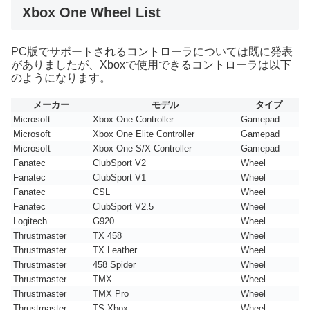
Xbox One Wheel List
PC版でサポートされるコントローラについては既に発表
がありましたが、Xboxで使用できるコントローラは以下
のようになります。
メーカー
モデル
タイプ
Microsoft
Xbox One Controller
Gamepad
Microsoft
Xbox One Elite Controller
Gamepad
Microsoft
Xbox One S/X Controller
Gamepad
Fanatec
ClubSport V2
Wheel
Fanatec
ClubSport V1
Wheel
Fanatec
CSL
Wheel
Fanatec
ClubSport V2.5
Wheel
Logitech
G920
Wheel
Thrustmaster
TX 458
Wheel
Thrustmaster
TX Leather
Wheel
Thrustmaster
458 Spider
Wheel
Thrustmaster
TMX
Wheel
Thrustmaster
TMX Pro
Wheel
Thrustmaster
TS-Xbox
Wheel