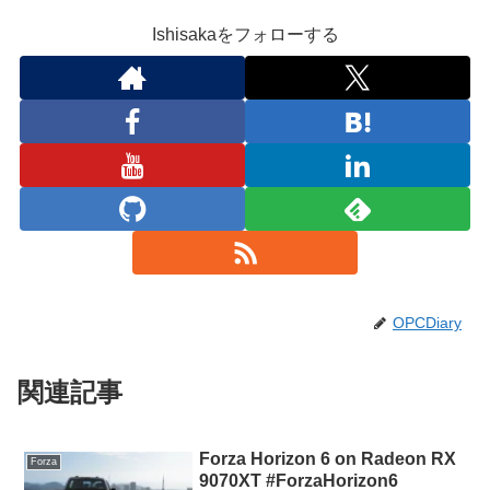
Ishisakaをフォローする
OPCDiary
関連記事
Forza Horizon 6 on Radeon RX
Forza
9070XT #ForzaHorizon6