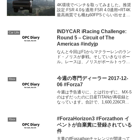
4K環境でベンチを取ってみました。推奨
設定:FSR 4.0を適用:FSR 4.0適用+RT4K
最高画質でも概ね60FPSぐらい出せま
す。
INDYCAR iRacing Challenge:
Car Life
Round 5 – Circuit of The
Americas #indyjp
なんと今回はF1からマクラーレンのラン
ド・ノリスが参戦。そしていきなりポー
ル。レースは、ノリスがポールトゥウイ
ン。2位はオワードでマクラーレンが1-
2、3位はローゼンクヴィスト、パロウは9
位、佐藤拓磨選手は30位でした。公式リ
今週の専門ディーラー 2017-12-
Xbox
ザルト(PDF...
06 #Forza7
今週は予告通りに、とは行かずに、MX-5
のはずだったのに日産TITANが再収録と
なっています。合計で、1,600,226CRう
ーん今週はお高い。しかしまた事故って
車差し替えっぽいですなぁ。2010 Aston
Martin One-77 1...
#ForzaHorizon3 #Forzathon イ
Xbox
ベントが自棄糞に登録されている
件
大量の#Forzathonチャレンジが間違って