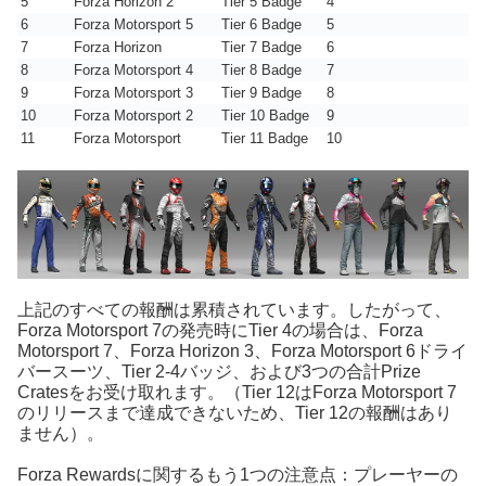
5
Forza Horizon 2
Tier 5 Badge
4
6
Forza Motorsport 5
Tier 6 Badge
5
7
Forza Horizon
Tier 7 Badge
6
8
Forza Motorsport 4
Tier 8 Badge
7
9
Forza Motorsport 3
Tier 9 Badge
8
10
Forza Motorsport 2
Tier 10 Badge
9
11
Forza Motorsport
Tier 11 Badge
10
上記のすべての報酬は累積されています。したがって、
Forza Motorsport 7の発売時にTier 4の場合は、Forza
Motorsport 7、Forza Horizo​​n 3、Forza Motorsport 6ドライ
バースーツ、Tier 2-4バッジ、および3つの合計Prize
Cratesをお受け取れます。（Tier 12はForza Motorsport 7
のリリースまで達成できないため、Tier 12の報酬はあり
ません）。
Forza Rewardsに関するもう1つの注意点：プレーヤーの