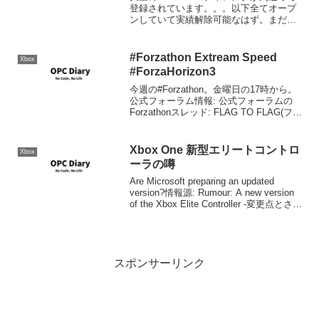
登録されています。。。以下全てオープ
ンしていて実績解除可能なはず。まだ未
入手の車両等ある人は大チャンスです！
終了する日付が異なっているので注意し
てください。後多分ミスなので、何時取
#Forzathon Extream Speed
Xbox
り消しされるか...
#ForzaHorizon3
今週の#Forzathon。金曜日の17時から。
公式フォーラム情報: 公式フォーラムの
Forzathonスレッド: FLAG TO FLAG(フラ
ッグ トゥ フラッグ)FLAG TO FLAG(フラ
ッグ トゥ フラッグ)Extreme Tr...
Xbox One 新型エリートコントロ
Xbox
ーラの噂
Are Microsoft preparing an updated
version?情報源: Rumour: A new version
of the Xbox Elite Controller -変更点とされ
ているところマグセイフのよう...
スポンサーリンク