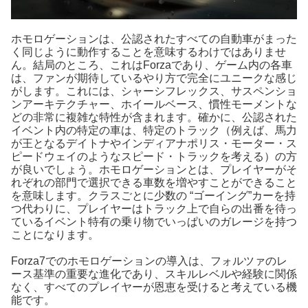
ホモロゲーションは、公認されたすべての自動車がまった
く同じように動作することを意味するわけではありませ
ん。結局のところ、これはForzaであり、ゲーム内の各車
は、ファンが期待しているやり方で完全にユニークな感じ
がします。これには、シャーシフレックス、サスペンショ
ンアーキテクチャー、ホイールベース、慣性モーメントな
どの非常に複雑な特性が含まれます。確かに、公認された
イベント内の特定の車は、特定のトラック（例えば、馬力
が王となるデイトナやインディアナポリス・モーター・ス
ピードウェイのようなスピード・トラックを考える）の方
が良いでしょう。ホモロゲーションとは、プレイヤーがそ
れぞれの部門で選択できる車数を増やすことができること
を意味します。クラスごとに少数の “ゴーイング”カーを持
つ代わりに、プレイヤーはトラック上で自らの出番を待っ
ているイベント特有の乗り物でいっぱいのガレージを持つ
ことになります。
Forza7でのホモロゲーションの導入は、フォルツァのレ
ース基準の重要な進化であり、スキルレベルや経験に関係
なく、すべてのプレイヤーが恩恵を受けると考えている機
能です。