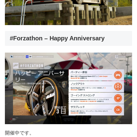
#Forzath​​on – Happy Anniversary
開催中です。