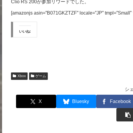
Clio RS 200が参加リワードでした。
[amazonjs asin=”B071GKZTZF” locale=”JP” tmpl=”Small” 
いいね:
Xbox
ゲーム
シ
X
Bluesky
Facebook