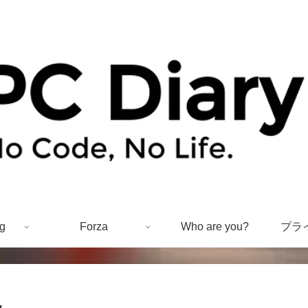
g
Forza
Who are you?
プラ