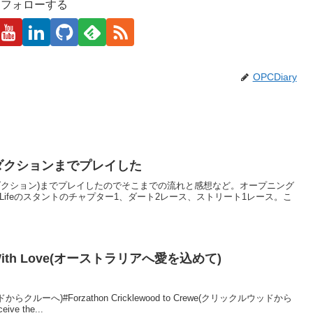
kaをフォローする
OPCDiary
ントロダクションまでプレイした
(イントロダクション)までプレイしたのでそこまでの流れと感想など。オープニング
n Lifeのスタントのチャプター1、ダート2レース、ストリート1レース。こ
alia With Love(オーストラリアへ愛を込めて)
ッドからクルーへ)#Forzathon Cricklewood to Crewe(クリックルウッドから
ive the...