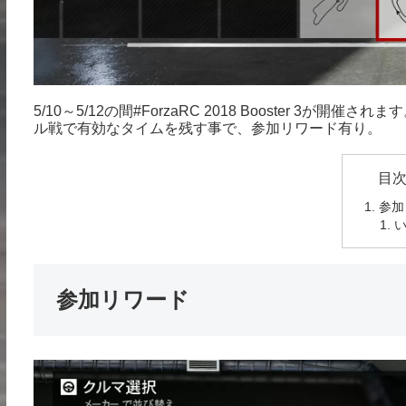
5/10～5/12の間#ForzaRC 2018 Booster 3が開催され
ル戦で有効なタイムを残す事で、参加リワード有り。
目
参加
い
参加リワード