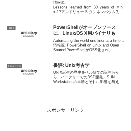
情報源:
Lessons_learned_from_30_years_of_Mini
x-JPアンドリュー S タンネンバウム先生
の手記。技術史好きとして大変興味深く
読まさせていただいている。
PowerShellがオープンソース
.NET
に、Linux/OS X用バイナリも
Automating the world one-liner at a time…
情報源: PowerShell on Linux and Open
Source!PowerShellがOSS化され、
Linux(Ubuntu/CentOS)...
書評: Unix考古学
Linux/OSS
UNIX誕生の歴史をベル研での誕生時か
ら、バークリーでのBSD開発、SUN
Workstationの単勝とそれに影響を与えた
PARCのAltoの話、そしてUnix Warによる
UNIXの自滅までを追った技術史の解説。
要所要所で論文からの引用...
スポンサーリンク