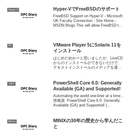
Hyper-VでFreeBSDのサポート
Hyper-V
FreeBSD Support on Hyper-V - Microsoft
UK Faculty Connection - Site Home -
MSDN Blogs.This will allow FreeBSD to
run as ...
VMware Player 5にSolaris 11を
PC
インストール
はじめだめかーと思いましたが、LiveCD
からのインストールができないだけで、
テキストインストールのメディアを選択
すれば問題なくインストールできるよう
です。(下図マークしたやつ) 基本的には
適当にVM作って、落としたISOイメージ
PowerShell Core 6.0: Generally
.NET
をマウント...
Available (GA) and Supported!
Automating the world one-liner at a time…
情報源: PowerShell Core 6.0: Generally
Available (GA) and Supported! |
PowerShell ...
MINIXの30年の歴史から学んだこ
Memo
と