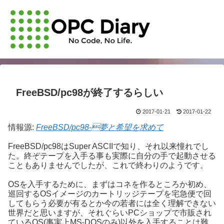
FreeBSD/pc98が終了するらしい
2017-01-21
2017-01-22
情報源:
FreeBSD/pc98-夢と希望を求めて
FreeBSD/pc98はSuper ASCIIで知り、それ以来憧れでし
た。終ぞテープを入手る事も実際に自分の手で起動させる
こともありませんでしたが、これで終わりのようです。
OSを入手するために、まずはコネを作るところか初め、
巡回するOSイメージのカートリッジテープを宅急便で回
してもらう必要が有るとか今の若者には全く理解できない
世界だと思いますが、それぐらいPCショップで市販され
ているOS(事実上MS-DOSのみ)以外を入手することは難