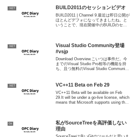
BUILD2011のセッションビデオ
.NET
BUILD2011 | Channel 9.最近は即日公開が
ほとんどデフォになってきましたね。と
いうことで、現在開催中のBUILDのセッ
ションビデオが公開されています。
Visual Studio Community登場
.NET
#vsjp
Download Overview.こいつは事件だ。今
までのVisual Studio Pro相等の機能を持
ち、且つ無料のVisual Studio Community
が登場しました。上リンク先からダウン
ロードできます。今までのExpres...
VC++11 Beta on Feb 29
.NET
VC++11 Beta will be available on Feb
29.It will be under a go-live license, which
means that Microsoft supports using th...
私がSourceTreeを高評価しない
Git
理由
SourceTreeは良いGitのツールだと思いま