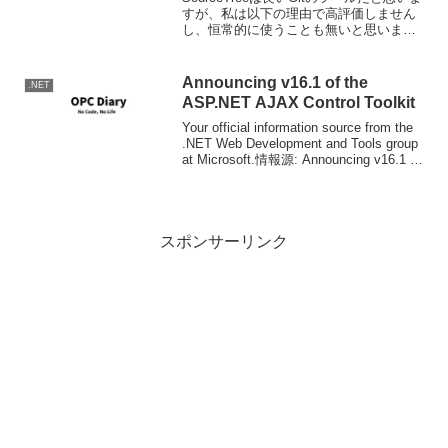
すが、私は以下の理由で高評価しません
し、恒常的に使うことも無いと思いま
す。右クリックで何も起こらない
WindowsはWindows 95以降Explorerと言
うオブジェクト指向なUI(シェ...
Announcing v16.1 of the
.NET
ASP.NET AJAX Control Toolkit
Your official information source from the
.NET Web Development and Tools group
at Microsoft.情報源: Announcing v16.1 of
the...
スポンサーリンク