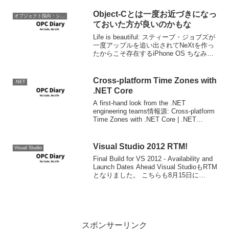
Object-Cとは一度お近づきになっ
オブジェクト指向・システム開発
ておいた方が良いのかもな
Life is beautiful: スティーブ・ジョブズが
一度アップルを追い出されてNeXtを作っ
たからこそ存在するiPhone OS ちなみ
に、３月からはじめたObjective-Cにもす
っかり慣れたが、これはすばらしい言語
である。スク...
Cross-platform Time Zones with
.NET
.NET Core
A first-hand look from the .NET
engineering teams情報源: Cross-platform
Time Zones with .NET Core | .NET
BlogMemo.
Visual Studio 2012 RTM!
Visual Studio
Final Build for VS 2012 - Availability and
Launch Dates Ahead Visual StudioもRTM
となりました。 こちらも8月15日に
MSDNサブスクライバダウンロードより
ダウンロ...
スポンサーリンク