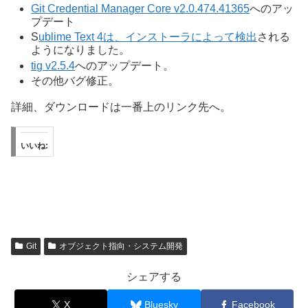
Git Credential Manager Core v2.0.474.41365
へのアッ
プデート
S
ublime Text 4は、インストーラによって検出
される
ようになりました。
tig v2.5.4
へのアップデート。
その他バグ修正。
詳細、ダウンロードは一番上のリンク先へ。
いいね:
Git
オブジェクト指向・システム開発
シェアする
X
Bluesky
Facebook