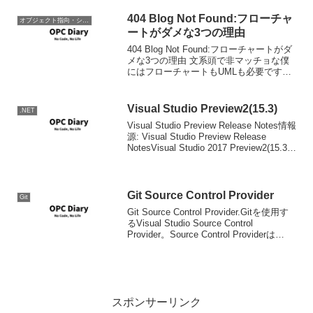
オンの資料および使用したVPC環境はポ
ストカンファレンスDVDについてくるら
404 Blog Not Found:フローチャ
オブジェクト指向・システム開発
しいので、ハン...
ートがダメな3つの理由
404 Blog Not Found:フローチャートがダ
メな3つの理由 文系頭で非マッチョな僕
にはフローチャートもUMLも必要です。
ごめんなさい。ごめんなさい。 オートメ
ーションの世界では文字言語ではなくヴ
ィジュアル言語が勝ち組です。ごめん...
Visual Studio Preview2(15.3)
.NET
Visual Studio Preview Release Notes情報
源: Visual Studio Preview Release
NotesVisual Studio 2017 Preview2(15.3)
が公開され、Previe...
Git Source Control Provider
Git
Git Source Control Provider.Gitを使用す
るVisual Studio Source Control
Provider。Source Control Providerは
Visual StudioとSCMツールとの...
スポンサーリンク