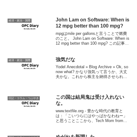
John Lam on Software: When is
経済・政治・国際
12 mpg better than 100 mpg?
mpgはmile per gallonsと言うことで燃費
のこと。 John Lam on Software: When is
12 mpg better than 100 mpg? この記事に
あるように、燃費が悪いが、しかし消費
者に人気が高...
強気だな
経済・政治・国際
Yodel Anecdotal » Blog Archive » Ok, so
now what? かなり強気って言うか、大丈
夫かな。これから株主を納得させられる
かどうかが鍵だね。一歩間違えば株主代
表訴訟でも起こされかねない状況のよう
な気も...
この国は結局鬼は受け入れない
日記・コラム・つぶやき
な。
www.textfile.org - 豊かな時代の教育と
は：「こいつらにはやっぱかなわねー」
と思うことここから、Tech Mom from
Silicon Valley - 豊かな時代の教育とは：
「こいつらにはやっぱかなわねー」と思
うことア...
めがねを新調した