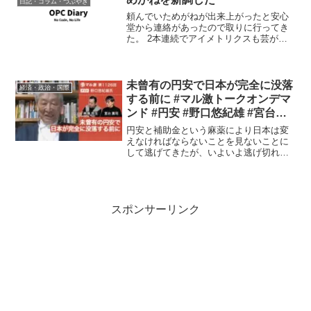
日記・コラム・つぶやき
頼んでいためがねが出来上がったと安心
堂から連絡があったので取りに行ってき
た。 2本連続でアイメトリクスも芸がな
いので、やたらと進められたLINDBERG
にしてみた。 ワイヤーみたいなチタンの
縁なしフレームで、ビスを1本も使ってい
ないのが特徴...
未曾有の円安で日本が完全に没落
経済・政治・国際
する前に #マル激トークオンデマ
ンド #円安 #野口悠紀雄 #宮台真
司 #神保哲生
円安と補助金という麻薬により日本は変
えなければならないことを見ないことに
して逃げてきたが、いよいよ逃げ切れな
くなり、このままなら没落まっしぐら、
介護が必要になってもその経済的余裕も
なく、人材もいないので介護もしてもら
えない地獄になる。
スポンサーリンク