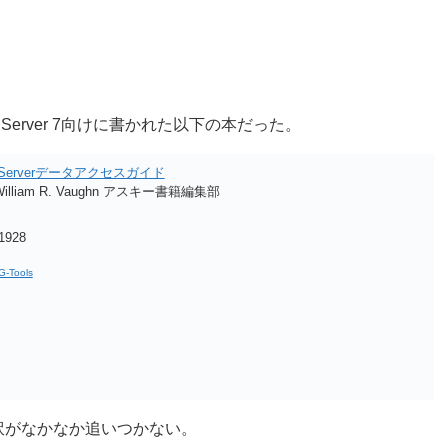
erver 7向けに書かれた以下の本だった。
QL Serverデータアクセスガイド
lliam R. Vaughn アスキー書籍編集部
928
G-Tools
訳がなかなか追いつかない。