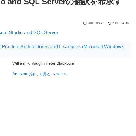
 Studio and SQL Serverの翻訳を希求す
2007-08-28
2016-04-16
isual Studio and SQL Server
t Practice Architectures and Examples (Microsoft Windows
William R. Vaughn Peter Blackburn
Amazonで詳しく見る
by
G-Tools