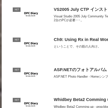
VS2005 July CTP イ
.NET
Visual Studio 2005 July Com
2台のPCが必要･･･。
Ch9: Using Rx in Real Wor
.NET
ということで、その筋の人向け。
ASP.NETのフォトアルバム
.NET
ASP.NET Photo Handler - 
Whidbey Beta2 Comming 
.NET
Whidbey Beta2 Comming up -