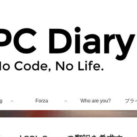
g
Forza
Who are you?
プラ