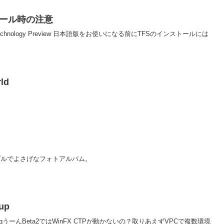
ンストール時の注意
munity Technology Preview 日本語版をお使いになる前にTFSのインストールには
ld
Homeシンプルでよさげなフォトアルバム。
up
 prog-blogうーんBeta2ではWinFX CTPが動かないの？取りあえずVPCで複数環境