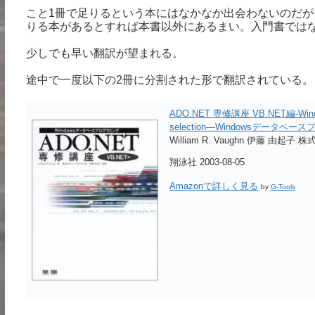
こと1冊で足りるという本にはなかなか出会わないのだが、.N
りる本があるとすれば本書以外にあるまい。入門書では
少しでも早い翻訳が望まれる。
途中で一度以下の2冊に分割された形で翻訳されている。
ADO.NET 専修講座 VB.NET編-
selection―Windowsデータベー
William R. Vaughn 伊藤 由
翔泳社 2003-08-05
Amazonで詳しく見る
by
G-Tools