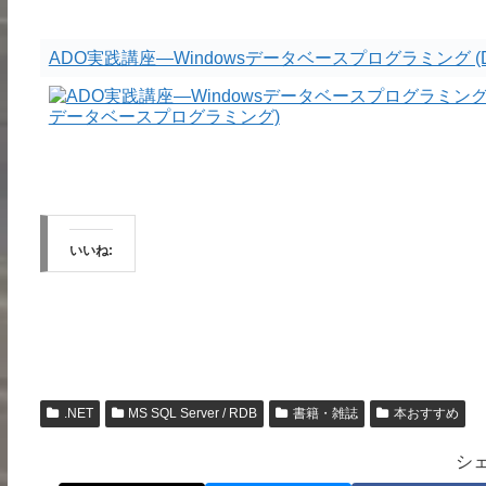
ADO実践講座―Windowsデータベースプログラミング (DB
いいね:
.NET
MS SQL Server / RDB
書籍・雑誌
本おすすめ
シ