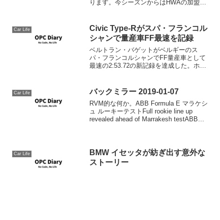
ります。今シーズンからはHWAの加盟で
1チーム増え、全11チーム合計22台でシー
ズンが行われます。また、Gen2と呼...
Civic Type-Rがスパ・フランコル
Car Life
シャンで量産車FF最速を記録
ベルトラン・バゲットがベルギーのス
パ・フランコルシャンでFF量産車として
最速の2:53.72の新記録を達成した。ホン
ダ シビック TYPE R タイム アタック
2018の一環。使用されたType-Rは公道用
タイヤを使用した市販車。よくやら...
バックミラー 2019-01-07
Car Life
RVM的な何か。ABB Formula E マラケシ
ュ ルーキーテストFull rookie line up
revealed ahead of Marrakesh testABB
Formula E 第2戦マラケシュePrixは今週
末12...
BMW イセッタが紡ぎ出す意外な
Car Life
ストーリー