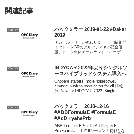
関連記事
バックミラー 2019-01-22 #Dakar
Car Life
2019
ダカールラリーが終わりました。4輪部門
ではトヨタGRのアルアティヤが総合優
勝。トヨタ車体チームランドクルーザー
が市販車部門1位と2位に、日野レンジャ
ー2号車菅原照仁組が10L未満部門で連
覇、大排気量のモンスタートラック相手
INDYCAR 2022年よりシングルソ
Car Life
に総合でも9位と日...
ースハイブリッドシステム導入へ
Onboard starters, more horsepower,
stronger push-to-pass better for all.情報
源: New for INDYCAR 2022: Single-
source hybrid ...
バックミラー 2018-12-16
Car Life
#ABBFormulaE #FormulaE
#AdDiriyahePrix
ABB Formula E Saidia Ad Diriyah E-
PrixFormula E 18/19シーズンの初戦とな