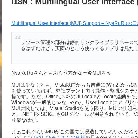
I18N : Multilingual User Interf
Multilingual User Interface (MUI) Support – NyaRuRuの
リソース管理の部分は静的リンクライブラリベース
るはずだけど，実際のところ使ってるアプリは見た
NyaRuRuさんともあろう方がなぜ今MUIをｗ
MUIは少なくとも、Vista以前からも普通に(Win2kから
を使っているはず。弊社プラント向け操作・監視システム
提です。ただ、OfficeはOSのUI LocaleとLocal
Windowsが一般的じゃないので、User Localeにアプリ
MUIに関しては、Visual Studioを使う限り、MU
と、.NET Fx SDKにもGUIのツールが用意されていて
り楽なはず。
まぁこれぐらいMUIがこの国では浸透していないんだろ
いては
こばやしひろこさんの資料
を見るのがいいんじゃ