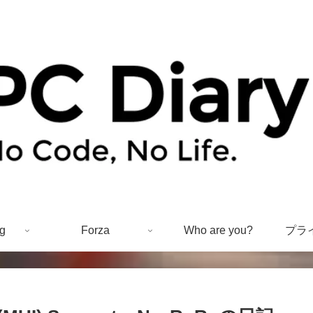
g
Forza
Who are you?
プラ