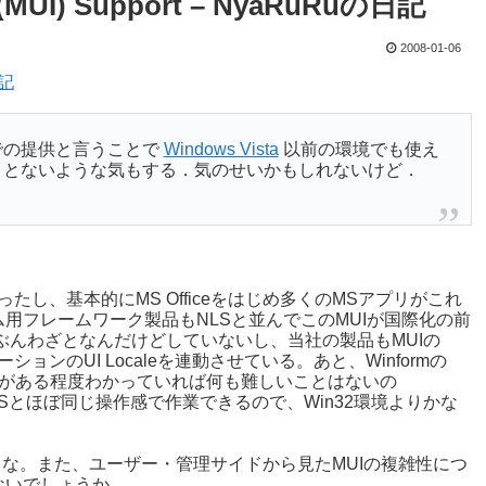
ace (MUI) Support – NyaRuRuの日記
2008-01-06
日記
での提供と言うことで
Windows Vista
以前の環境でも使え
ことないような気もする．気のせいかもしれないけど．
)あったし、基本的にMS Officeをはじめ多くのMSアプリがこれ
用フレームワーク製品もNLSと並んでこのMUIが国際化の前
e連動をたぶんわざとなんだけどしていないし、当社の製品もMUIの
ケーションのUI Localeを連動させている。あと、Winformの
Iの仕組みがある程度わかっていれば何も難しいことはないの
、VSとほぼ同じ操作感で作業できるので、Win32環境よりかな
うな。また、ユーザー・管理サイドから見たMUIの複雑性につ
ないでしょうか。