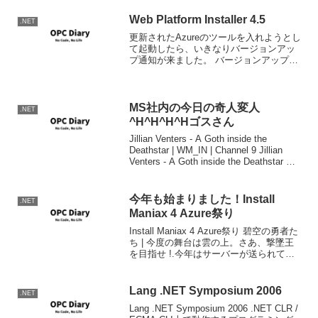
括部 Blog : Silverlight 3 SDK および
Visual Stud...
Web Platform Installer 4.5
.NET
更新されたAzureのツールを入れようとし
て起動したら、いきなりバージョンアッ
プ通知が来ました。 バージョンアップし
ましたが、何が変わったかはよくわから
ない。。。
MS社内の今日の奇人変人
.NET
^H^H^H^Hゴスさん
Jillian Venters - A Goth inside the
Deathstar | WM_IN | Channel 9 Jillian
Venters - A Goth inside the Deathstar と
りあえずCha...
今年も始まりました！Install
.NET
Maniax 4 Azure祭り
Install Maniax 4 Azure祭り 碧空の勇者た
ち | 今度の舞台は雲の上。さあ、撃墜王
を目指せ !.今年はサーバーが送られてく
るのではなく、Azureにインストールして
どこまでインストールできるかのようで
す。と言うことはWo...
Lang .NET Symposium 2006
.NET
Lang .NET Symposium 2006 .NET CLR /