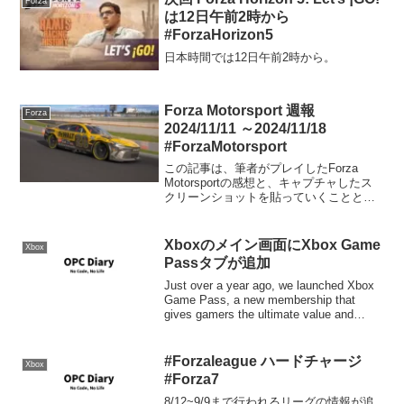
Forza
は12日午前2時から
#ForzaHorizon5
日本時間では12日午前2時から。
Forza Motorsport 週報
Forza
2024/11/11 ～2024/11/18
#ForzaMotorsport
この記事は、筆者がプレイしたForza
Motorsportの感想と、キャプチャしたス
クリーンショットを貼っていくことと、
コメント欄を開放することを目的にした
記事です。そういう点ではForza Horizon
5のForzathon記事と同...
Xboxのメイン画面にXbox Game
Xbox
Passタブが追加
Just over a year ago, we launched Xbox
Game Pass, a new membership that
gives gamers the ultimate value and
freedom to p...
#Forzaleague ハードチャージ
Xbox
#Forza7
8/12~9/9まで行われるリーグの情報が追