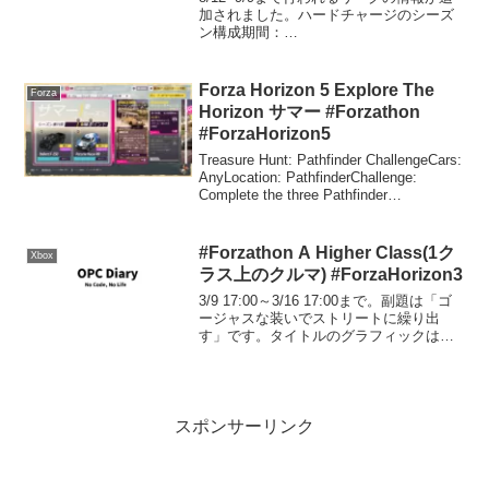
加されました。ハードチャージのシーズ
ン構成期間：
2018/08/12~2018/09/09(UTC)リーグ参加
リワード: 2013 Dodge Dart GT Forza
Editionシリーズ1...
Forza Horizon 5 Explore The
Forza
Horizon サマー #Forzathon
#ForzaHorizon5
Treasure Hunt: Pathfinder ChallengeCars:
AnyLocation: PathfinderChallenge:
Complete the three Pathfinder
trailsReward: 3...
#Forzathon A Higher Class(1ク
Xbox
ラス上のクルマ) #ForzaHorizon3
3/9 17:00～3/16 17:00まで。副題は「ゴ
ージャスな装いでストリートに繰り出
す」です。タイトルのグラフィックはジ
ャガーですが、内容はメルセデスのお祭
り。Better Than Best(最高のさらに
上)#Forzathon B...
スポンサーリンク