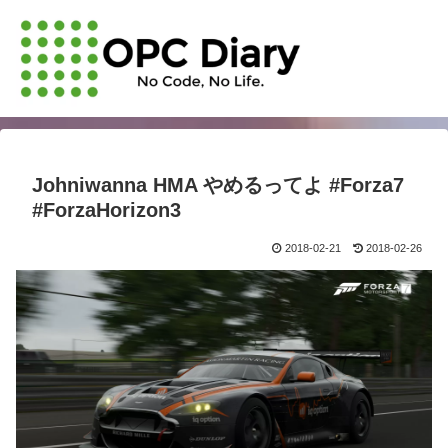
Johniwanna HMA やめるってよ #Forza7
#ForzaHorizon3
2018-02-21
2018-02-26