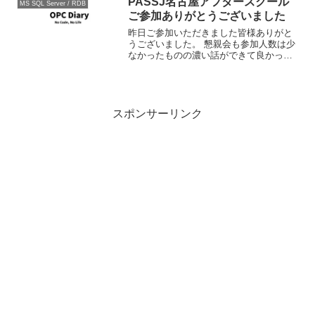
PASSJ名古屋アフタースクール
MS SQL Server / RDB
ご参加ありがとうございました
昨日ご参加いただきました皆様ありがと
うございました。 懇親会も参加人数は少
なかったものの濃い話ができて良かった
と思います。懇親会も勉強になるでしょ
う? エンタープライズ向けの分散アプリ
ケーションを作成する場合、いままで
WindowsやUni...
スポンサーリンク