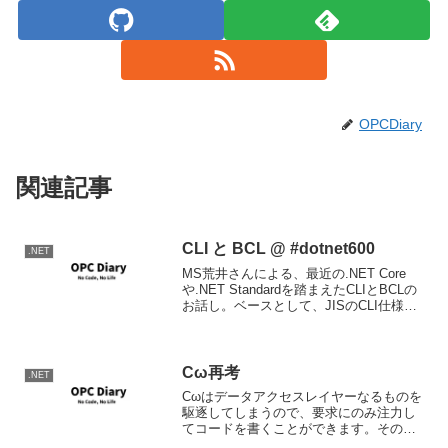
OPCDiary
関連記事
CLI と BCL @ #dotnet600
.NET
MS荒井さんによる、最近の.NET Core
や.NET Standardを踏まえたCLIとBCLの
お話し。ベースとして、JISのCLI仕様書
か以下の本の知識があると良いと思う。
めっちゃ値上がっていますが。とりあえ
ずこういうことが普通に話され...
Cω再考
.NET
Cωはデータアクセスレイヤーなるものを
駆逐してしまうので、要求にのみ注力し
てコードを書くことができます。その点
で既存のオブジェクト指向言語に比べ