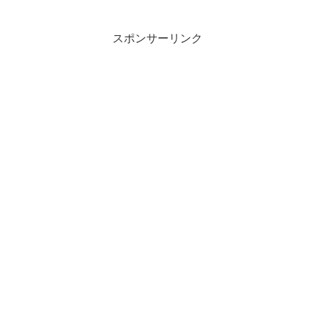
乗らないし。しかし怖いことに、つくば
が日帰...
スポンサーリンク