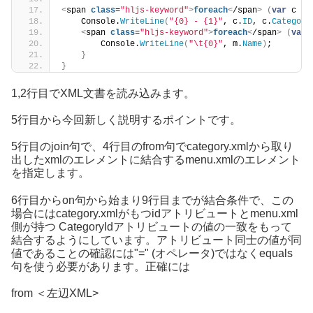
<
span 
class
=
"hljs-keyword"
>
foreach
<
/span
>
(
var
 c 
<
s
    Console.
WriteLine
(
"{0} - {1}"
, c.
ID
, c.
Category
<
span 
class
=
"hljs-keyword"
>
foreach
<
/span
>
(
var
 
        Console.
WriteLine
(
"\t{0}"
, m.
Name
)
;
}
}
1,2行目でXML文書を読み込みます。
5行目から今回新しく説明するポイントです。
5行目のjoin句で、4行目のfrom句でcategory.xmlから取り
出したxmlのエレメントに結合するmenu.xmlのエレメント
を指定します。
6行目からon句から始まり9行目までが結合条件で、この
場合にはcategory.xmlがもつidアトリビュートとmenu.xml
側が持つ CategoryIdアトリビュートの値の一致をもって
結合するようにしています。アトリビュート同士の値が同
値であることの確認には"=" (オペレータ)ではなくequals
句を使う必要があります。正確には
from ＜左辺XML>