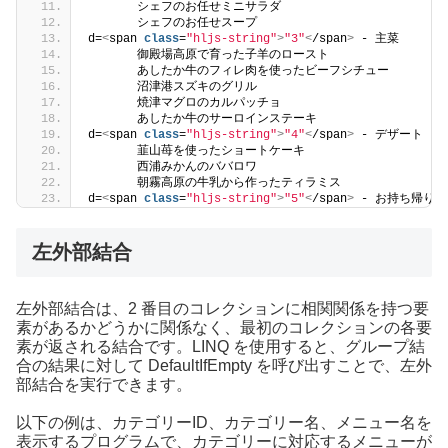
       シェフのお任せミニサラダ
       シェフのお任せスープ
d=
<
span 
class
=
"hljs-string"
>
"3"
<
/span
>
 - 主菜
       御殿場高原で育った子羊のロースト
       あしたか牛のフィレ肉を使ったビーフシチュー
       沼津港スズキのグリル
       焼津マグロのカルパッチョ
       あしたか牛のサーロインステーキ
d=
<
span 
class
=
"hljs-string"
>
"4"
<
/span
>
 - デザート
       韮山苺を使ったショートケーキ
       西浦みかんのババロワ
       朝霧高原の牛乳から作ったティラミス
d=
<
span 
class
=
"hljs-string"
>
"5"
<
/span
>
 - お持ち帰り
左外部結合
左外部結合は、2 番目のコレクションに相関関係を持つ要
素があるかどうかに関係なく、最初のコレクションの各要
素が返される結合です。LINQ を使用すると、グループ結
合の結果に対して DefaultIfEmpty を呼び出すことで、左外
部結合を実行できます。
以下の例は、カテゴリーID、カテゴリー名、メニュー名を
表示するプログラムで、カテゴリーに対応するメニューが