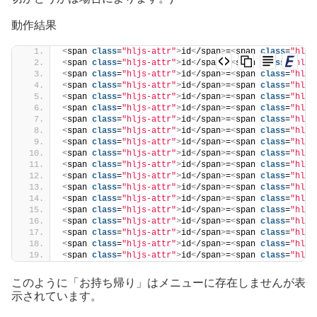
動作結果
<
span 
class
=
"hljs-attr"
>
id
<
/span
>
=
<
span 
class
=
"hljs
<
span 
class
=
"hljs-attr"
>
id
<
/span
>
=
<
span 
class
=
"hljs
<
span 
class
=
"hljs-attr"
>
id
<
/span
>
=
<
span 
class
=
"hljs
<
span 
class
=
"hljs-attr"
>
id
<
/span
>
=
<
span 
class
=
"hljs
<
span 
class
=
"hljs-attr"
>
id
<
/span
>
=
<
span 
class
=
"hljs
<
span 
class
=
"hljs-attr"
>
id
<
/span
>
=
<
span 
class
=
"hljs
<
span 
class
=
"hljs-attr"
>
id
<
/span
>
=
<
span 
class
=
"hljs
<
span 
class
=
"hljs-attr"
>
id
<
/span
>
=
<
span 
class
=
"hljs
<
span 
class
=
"hljs-attr"
>
id
<
/span
>
=
<
span 
class
=
"hljs
<
span 
class
=
"hljs-attr"
>
id
<
/span
>
=
<
span 
class
=
"hljs
<
span 
class
=
"hljs-attr"
>
id
<
/span
>
=
<
span 
class
=
"hljs
<
span 
class
=
"hljs-attr"
>
id
<
/span
>
=
<
span 
class
=
"hljs
<
span 
class
=
"hljs-attr"
>
id
<
/span
>
=
<
span 
class
=
"hljs
<
span 
class
=
"hljs-attr"
>
id
<
/span
>
=
<
span 
class
=
"hljs
<
span 
class
=
"hljs-attr"
>
id
<
/span
>
=
<
span 
class
=
"hljs
<
span 
class
=
"hljs-attr"
>
id
<
/span
>
=
<
span 
class
=
"hljs
<
span 
class
=
"hljs-attr"
>
id
<
/span
>
=
<
span 
class
=
"hljs
<
span 
class
=
"hljs-attr"
>
id
<
/span
>
=
<
span 
class
=
"hljs
<
span 
class
=
"hljs-attr"
>
id
<
/span
>
=
<
span 
class
=
"hljs
このように「お持ち帰り」はメニューに存在しませんが表
示されています。