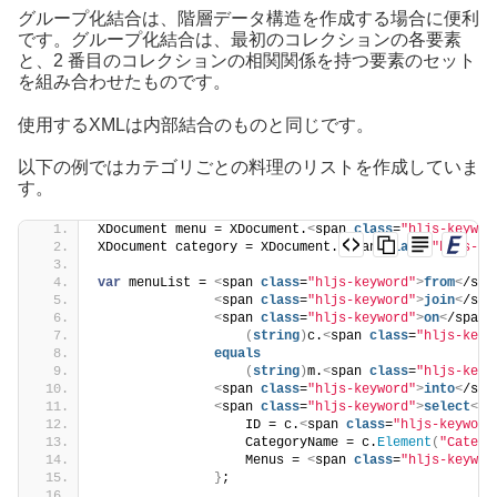
グループ化結合は、階層データ構造を作成する場合に便利
です。グループ化結合は、最初のコレクションの各要素
と、2 番目のコレクションの相関関係を持つ要素のセット
を組み合わせたものです。
使用するXMLは内部結合のものと同じです。
以下の例ではカテゴリごとの料理のリストを作成していま
す。
XDocument menu = XDocument.
<
span 
class
=
"hljs-keywor
XDocument category = XDocument.
<
span 
class
=
"hljs-ke
var
 menuList = 
<
span 
class
=
"hljs-keyword"
>
from
<
/spa
<
span 
class
=
"hljs-keyword"
>
join
<
/spa
<
span 
class
=
"hljs-keyword"
>
on
<
/span
>
(
string
)
c.
<
span 
class
=
"hljs-keyw
equals
(
string
)
m.
<
span 
class
=
"hljs-keyw
<
span 
class
=
"hljs-keyword"
>
into
<
/spa
<
span 
class
=
"hljs-keyword"
>
select
<
/s
                   ID = c.
<
span 
class
=
"hljs-keyword
                   CategoryName = c.
Element
(
"Catego
                   Menus = 
<
span 
class
=
"hljs-keywor
}
;