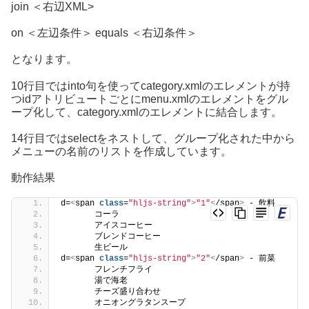
join ＜右辺XML>
on ＜左辺条件＞ equals ＜右辺条件＞
となります。
10行目ではinto句を使ってcategory.xmlのエレメントが持
つidアトリビュートごとにmenu.xmlのエレメントをグル
ープ化して、category.xmlのエレメントに結合します。
14行目ではselectをネストして、グループ化された中から
メニューの名前のリストを作成しています。
動作結果
d=
<
span 
class
=
"hljs-string"
>
"1"
<
/span
>
 - 飲料
       コーラ
       アイスコーヒー
       ブレンドコーヒー
       生ビール
d=
<
span 
class
=
"hljs-string"
>
"2"
<
/span
>
 - 前菜
       フレンチフライ
       湯で海老
       チーズ盛り合わせ
       オニオングラタンスープ