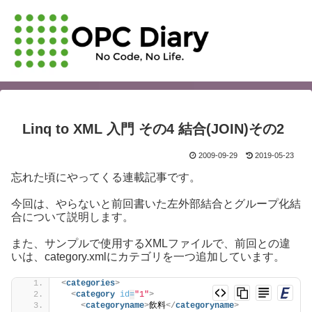
Linq to XML 入門 その4 結合(JOIN)その2
2009-09-29
2019-05-23
忘れた頃にやってくる連載記事です。
今回は、やらないと前回書いた左外部結合とグループ化結
合について説明します。
また、サンプルで使用するXMLファイルで、前回との違
いは、category.xmlにカテゴリを一つ追加しています。
<
categories
>
<
category
id
=
"1"
>
<
categoryname
>
飲料
</
categoryname
>