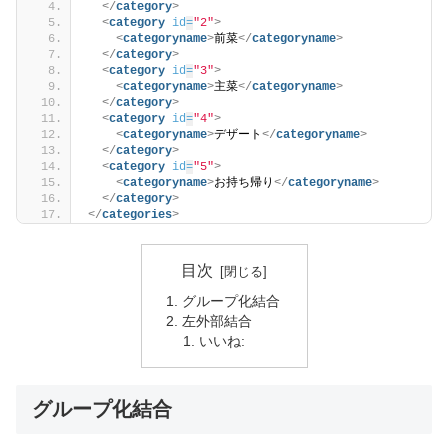
</
category
>
<
category
id
=
"2"
>
<
categoryname
>
前菜
</
categoryname
>
</
category
>
<
category
id
=
"3"
>
<
categoryname
>
主菜
</
categoryname
>
</
category
>
<
category
id
=
"4"
>
<
categoryname
>
デザート
</
categoryname
>
</
category
>
<
category
id
=
"5"
>
<
categoryname
>
お持ち帰り
</
categoryname
>
</
category
>
</
categories
>
目次
グループ化結合
左外部結合
いいね:
グループ化結合