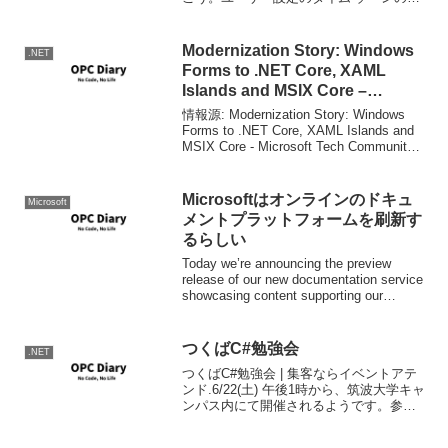
成（時間帯を、既定でコンピュータ上に
あるもの以外に、プログラム的に作成す
ること）必要。一つのアプリケーション
Modernization Story: Windows
.NET
内で複数のタイムゾーン...
Forms to .NET Core, XAML
Islands and MSIX Core –
Microsoft Tech Community
情報源: Modernization Story: Windows
Forms to .NET Core, XAML Islands and
MSIX Core - Microsoft Tech Community -
1451944Mem...
Microsoftはオンラインのドキュ
Microsoft
メントプラットフォームを刷新す
るらしい
Today we’re announcing the preview
release of our new documentation service
showcasing content supporting our
Enterprise...
つくばC#勉強会
.NET
つくばC#勉強会 | 集客ならイベントアテ
ンド.6/22(土) 午後1時から、筑波大学キャ
ンパス内にて開催されるようです。参加
予定として申し込みました。まぁこうい
うことでも無いとつくばエキスプレスに