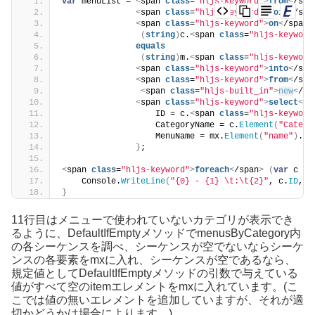
var
 menuList = 
<
span 
class
=
"hljs-keyword"
>
from
<
/spa
<
span 
class
=
"hljs-keyword"
>
join
<
/spa
<
span 
class
=
"hljs-keyword"
>
on
<
/span
>
(
string
)
c.
<
span 
class
=
"hljs-keyword
equals
(
string
)
m.
<
span 
class
=
"hljs-keyword
<
span 
class
=
"hljs-keyword"
>
into
<
/spa
<
span 
class
=
"hljs-keyword"
>
from
<
/spa
<
span 
class
=
"hljs-built_in"
>
new
<
/sp
<
span 
class
=
"hljs-keyword"
>
select
<
/s
                   ID = c.
<
span 
class
=
"hljs-keyword
                   CategoryName = c.
Element
(
"Catego
                   MenuName = mx.
Element
(
"name"
)
.
<
s
}
;
<
span 
class
=
"hljs-keyword"
>
foreach
<
/span
>
(
var
 c 
<
s
    Console.
WriteLine
(
"{0} - {1} \t:\t{2}"
, c.
ID
, c
}
11行目はメニューで使われていないカテゴリが表示でき
るように、DefaultIfEmptyメソッドでmenusByCategory内
の各シーケンスを調べ、シーケンスが空でないならシーケ
ンスの各要素をmxに入れ、シーケンスが空であるなら、
規定値としてDefaultIfEmptyメソッドの引数で与えている
値がすべて空のitemエレメントをmxに入れています。(こ
こでは値の無いエレメントを追加していますが、それが適
切かどうかは場合によります。)