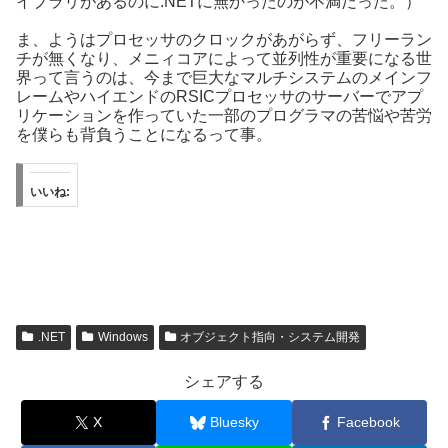
イブラリがあるのに.NETに無かったのが不満だった。）
ま、ようはプロセッサのクロックがあがらず、フリーラン
チが無くなり、メニィコアによって並列性が重要になる世
界って言うのは、今まで巨大なマルチシステムのメインフ
レームやハイエンドのRSICプロセッサのサーバーでアプ
リケーションを作っていた一部のプログラマの苦悩や苦労
を僕らも背負うことになるって事。
いいね:
.NET
Windows
オブジェクト指向・システム開発
シェアする
X
Bluesky
Facebook