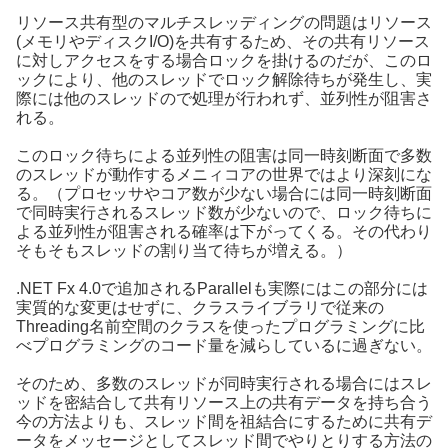
リソース共有型のマルチスレッディングの問題はリソース
(メモリやディスクI/O)を共有するため、その共有リソース
に対しアクセスをする場合ロックを掛けるのだが、このロ
ックにより、他のスレッドでロック解除待ちが発生し、実
際には他のスレッドので処理が行われず、並列性が阻害さ
れる。
このロック待ちによる並列性の阻害は同一時刻断面で多数
のスレッドが動作するメニィコアの世界ではより深刻にな
る。（プロセッサやコア数が少ない場合には同一時刻断面
で同時実行されるスレッド数が少ないので、ロック待ちに
よる並列性が阻害される確率は下がってくる。その代わり
そもそもスレッドの割り当て待ちが増える。）
.NET Fx 4.0で追加されるParallelも実際にはこの部分には
実質的な変更はせずに、クラスライブラリで従来の
Threading名前空間のクラスを使ったプログラミングに比
べプログラミングのコード量を減らしているに過ぎない。
そのため、多数のスレッドが同時実行される場合にはスレ
ッドを密結合して共有リソース上の共有データを持ち合う
今の方法よりも、スレッド間を祖結合にするために共有デ
ータをメッセージとしてスレッド間でやりとりする方法の