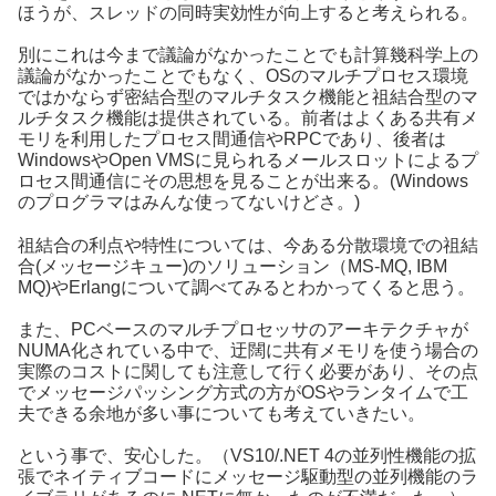
ほうが、スレッドの同時実効性が向上すると考えられる。
別にこれは今まで議論がなかったことでも計算幾科学上の
議論がなかったことでもなく、OSのマルチプロセス環境
ではかならず密結合型のマルチタスク機能と祖結合型のマ
ルチタスク機能は提供されている。前者はよくある共有メ
モリを利用したプロセス間通信やRPCであり、後者は
WindowsやOpen VMSに見られるメールスロットによるプ
ロセス間通信にその思想を見ることが出来る。(Windows
のプログラマはみんな使ってないけどさ。)
祖結合の利点や特性については、今ある分散環境での祖結
合(メッセージキュー)のソリューション（MS-MQ, IBM
MQ)やErlangについて調べてみるとわかってくると思う。
また、PCベースのマルチプロセッサのアーキテクチャが
NUMA化されている中で、迂闊に共有メモリを使う場合の
実際のコストに関しても注意して行く必要があり、その点
でメッセージパッシング方式の方がOSやランタイムで工
夫できる余地が多い事についても考えていきたい。
という事で、安心した。（VS10/.NET 4の並列性機能の拡
張でネイティブコードにメッセージ駆動型の並列機能のラ