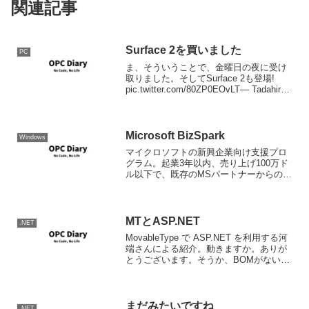
関連記事
Surface 2を買いました
PC
ま、そういうことで、金曜日の夜に受け
取りました。そしてSurface 2も登場!
pic.twitter.com/80ZP0EOvLT— Tadahiro
Ishisaka (@ishisaka) October 25, 2013箱
はこんな...
Microsoft BizSpark
Windows
マイクロソフトの新興企業向け支援プロ
グラム。起業3年以内、売り上げ100万ド
ル以下で、既存のMSパートナーからの推
薦により、MSが審査し、認められればラ
イセンスフィーを始めいろいろな優遇を
得られるというもの。 Microsoft BizSp...
MTとASP.NET
.NET
MovableType で ASP.NET を利用する河
端さんによる紹介。動きますか。ありが
とうございます。そうか、BOMがないか
ら文字化けしていたのか。web.configも
書かなかったし。よしこれで。（Wちょ
うど今日「ASP.NETでい...
まだみたいですね
.NET