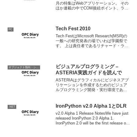
月の特集はWebアプリケーション。 その
ほか連載の中でCOM接続ポイント、ラム
ダ式の記事は秀逸。しかし、連載タイト
ルであるBASIC INSTINCTSを基本的な本
能と訳してしま...
Tech Fest 2010
PC
Tech FestはMicrosoft Research(MSR)の
一般への研究発表の場でいわば学園祭で
す。 上は責任者であるリチャード・ラシ
ッドによるイントロデュースです。 ま
た、これ以外にもTech Festに発表された
研究がCh9で公...
ビジュアルプログラミング –
オブジェクト指向・システム開発
ASTERIA実践ガイドを読んで
ASTERIAはグラフィカルにビジネスアプ
リケーションを作成するためのビジュア
ルプログラミング開発・実行環境であ
る。このビジュアルプログラミングとい
うのはよくあるリソースエディタ+コード
スケルトンの作成というレベルではな
IronPython v2.0 Alpha 1とDLR
.NET
く、以下の図のように...
v2.0 Alpha 1 Release NotesWe have just
released IronPython 2.0 Alpha 1.
IronPython 2.0 will be the first release of
Iron...