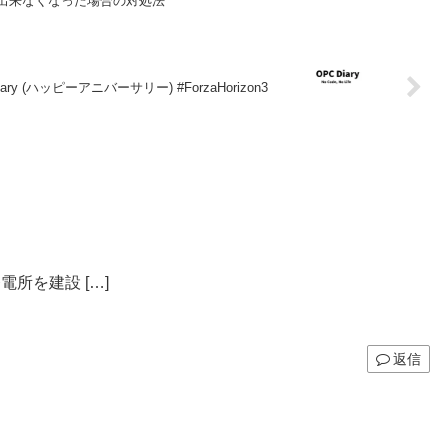
が出来なくなった場合の対処法
versary (ハッピーアニバーサリー) #ForzaHorizon3
電所を建設 […]
返信