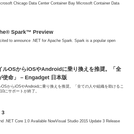
cago Data Center Container Bay Microsoft Container Data
che® Spark™ Preview
cited to announce .NET for Apache Spark. Spark is a popular open
OSからiOSやAndroidに乗り換えを推奨。「全
」 – Engadget 日本版
OSからiOSやAndroidに乗り換えを推奨。「全ての人や組織を助けるこ
/12/10にサポートが終了。
e 3
d .NET Core 1.0 Available NowVisual Studio 2015 Update 3 Release