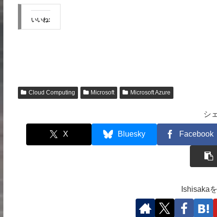
いいね:
Cloud Computing
Microsoft
Microsoft Azure
シ
X
Bluesky
Facebook
Ishisa