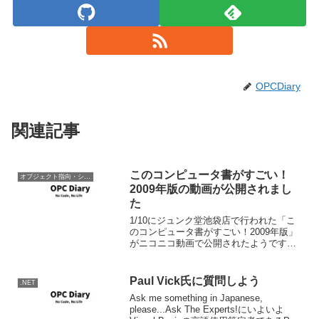
OPCDiary
関連記事
このコンピュータ書がすごい！
オブジェクト指向・システム開発
2009年版の動画が公開されまし
た
1/10にジュンク堂池袋店で行われた「こ
のコンピュータ書がすごい！2009年版」
がニコニコ動画で公開されたようです。
なんか映ってるな。ていうか壁になって
るな。あははは。。 トークセッションの
動画を公開しました - 『このコンピュー
Paul Vick氏に質問しよう
.NET
タ書がす...
Ask me something in Japanese,
please...Ask The Experts!にいよいよ