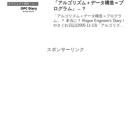
用性が大きく向上した。※以下の進化に
「アルゴリズム＋データ構造＝プ
オブジェクト指向・システム開発
よりこの事...
ログラム」→？
「アルゴリズム＋データ構造＝プログラ
ム」？ 本当に？ Rogue Engineer's Diary /
やさぐれ日記(2005-11-13)「アルゴリズム
＋データ構造＝プログラム」
↓「アルゴリズム＋データ構造＋インター
フェイス＝プロ...
スポンサーリンク