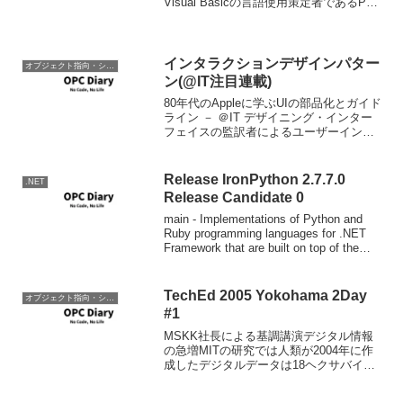
Visual Basicの言語使用策定者であるPaul
Vick氏が登場します。現在以下のところ
で質問を受け付けているの...
インタラクションデザインパター
オブジェクト指向・システム開発
ン(@IT注目連載)
80年代のAppleに学ぶUIの部品化とガイド
ライン － ＠IT デザイニング・インター
フェイスの監訳者によるユーザーインタ
ーフェイス論の連載が始まった。 要注目
連載。 ただし
Release IronPython 2.7.7.0
.NET
Release Candidate 0
main - Implementations of Python and
Ruby programming languages for .NET
Framework that are built on top of the
Dynamic ...
TechEd 2005 Yokohama 2Day
オブジェクト指向・システム開発
#1
MSKK社長による基調講演デジタル情報
の急増MITの研究では人類が2004年に作
成したデジタルデータは18ヘクサバイ
ト。これが2010年には50ヘクサバイトに
なる。デジタル化によってデータの再利