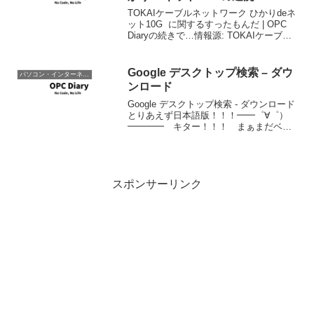
TOKAIケーブルネットワーク ひかりdeネ
ット10G に関するすったもんだ | OPC
Diaryの続きで…情報源: TOKAIケーブル
ネットワーク ひかりdeネット10G の工事
が終わりました | OPC Diary年末なので近
況をま...
Google デスクトップ検索 – ダウ
パソコン・インターネット
ンロード
Google デスクトップ検索 - ダウンロード
とりあえず日本語版！！！━━゜∀゜）
━━━━ キター！！！ まぁまだベー
タなんですけどね。会社のデスクトップ
にインストールしてみます。
スポンサーリンク