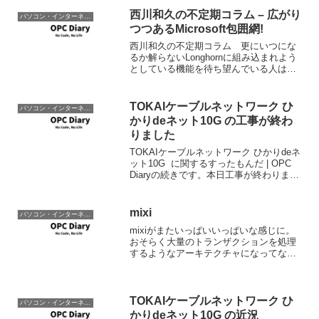
西川和久の不定期コラム – 広がり
パソコン・インターネット
つつあるMicrosoft包囲網!
西川和久の不定期コラム 更にいつにな
るか解らないLonghornに組み込まれよう
としている機能を待ち望んでいる人は
何%居るのだろうか!? 筆者の眼から見れ
ば市場調査をした結果ではなく、エンジ
ニアの自己満足で設計しているように思
TOKAIケーブルネットワーク ひ
パソコン・インターネット
える。従ってい...
かりdeネット10G の工事が終わ
りました
TOKAIケーブルネットワーク ひかりdeネ
ット10G に関するすったもんだ | OPC
Diaryの続きです。本日工事が終わりまし
た。おさらいをしておくと非対称速度の
光インターネットサービスで、下りが
10Gbps、上りが1Gbps(両ベ...
mixi
パソコン・インターネット
mixiがまたいっぱいいっぱいな感じに。
おそらく大量のトランザクションを処理
するようなアーキテクチャになってない
んだろうな。がんばれ中の人って書くし
かないんですけど、アーキテクチャの再
構築が必要なのかも。
TOKAIケーブルネットワーク ひ
パソコン・インターネット
かりdeネット10G の近況