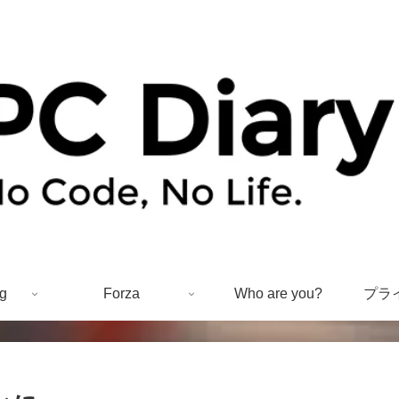
g
Forza
Who are you?
プラ