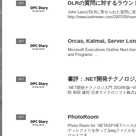
DLRの質問に対するラウンドア
.NET
John LamがDLRに寄せられた質問に答えている。 
http://www.iunknown.com/2007/05/r
Orcas, Katmai, Ser
.NET
Microsoft Executives Outline Next-Gen
and Programs: ...
書評：.NET開発テクノロジ入
.NET
.NET開発テクノロジ入門 2014年版~Vis
郎 和田 健司 日本マイクロソフト株式会社 
PhotoRoom
.NET
Photo Room for .NETAS
ディレクトリを作ってJpegファイル
ロードでき...