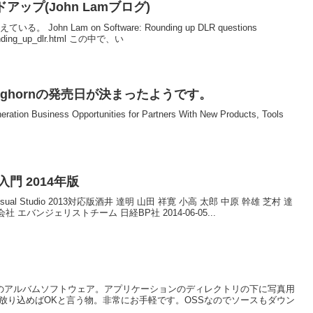
ップ(John Lamブログ)
John Lam on Software: Rounding up DLR questions
ounding_up_dlr.html この中で、い
ver Longhornの発売日が決まったようです。
eration Business Opportunities for Partners With New Products, Tools
門 2014年版
ual Studio 2013対応版酒井 達明 山田 祥寛 小高 太郎 中原 幹雄 芝村 達
エバンジェリストチーム 日経BP社 2014-06-05...
P.NETベースのアルバムソフトウェア。アプリケーションのディレクトリの下に写真用
を放り込めばOKと言う物。非常にお手軽です。OSSなのでソースもダウン