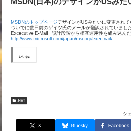
MSDN(日本)のデザインがUSみた
MSDNのトップページ
デザインがUSみたいに変更されて
ついでに数日前のゲイツ氏のメールが翻訳されていまし
Excecutive E-Mail : 設計段階から相互運用性を組み
http://www.microsoft.com/japan/mscorp/execmail/
いいね:
.NET
シ
X
Bluesky
Facebook