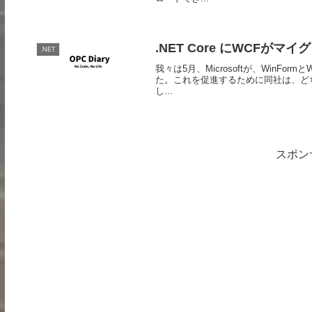
.NET Core にWCFが
.NET
我々は5月、Microsoftが、WinFo
た。これを促進するために同社は、どちら
し...
スポン