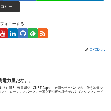
コピー
kaをフォローする
OPCDiary
費電力量だな。。
膨大--米国調査 - CNET Japan 米国のサーバとそれに伴う冷却シ
hを消費した。ローレンスバークレー国立研究所の科学者およびスタンフォード