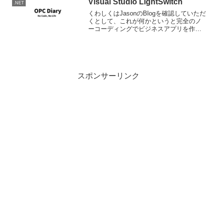
Visual Studio LightSwitch
.NET
くわしくはJasonのBlogを確認していただ
くとして、これが何かというと完全のノ
ーコーディングでビジネスアプリを作っ
ちゃおうというものです。当然ドメイン
的な制約はあるわけですが、世の中のビ
ジネスアプリケーションのほとんどが実
は単票入力、集...
スポンサーリンク