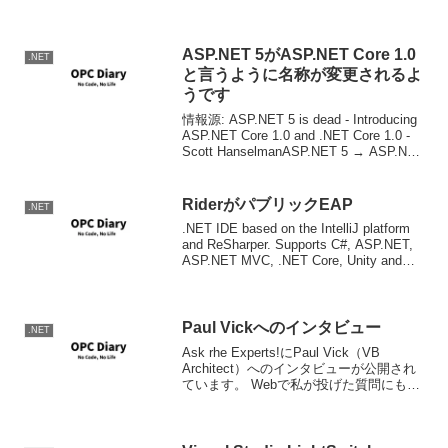
にはかなりぁゃしぃ感じだった記憶があ
るのですが、何か今はちゃんとしてま
す。まず、ダウンロード。ダウンロード
の...
ASP.NET 5がASP.NET Core 1.0
.NET
と言うように名称が変更されるよ
うです
情報源: ASP.NET 5 is dead - Introducing
ASP.NET Core 1.0 and .NET Core 1.0 -
Scott HanselmanASP.NET 5 → ASP.NET
Core 1.0.NE...
RiderがパブリックEAP
.NET
.NET IDE based on the IntelliJ platform
and ReSharper. Supports C#, ASP.NET,
ASP.NET MVC, .NET Core, Unity and
Xamarin情報...
Paul Vickへのインタビュー
.NET
Ask rhe Experts!にPaul Vick（VB
Architect）へのインタビューが公開され
ています。 Webで私が投げた質問にも答
えてくれていますね。残念ながら並列性
へのサポートに関しては、まだ、具体的
に話せるところまでには...