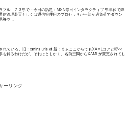
ラブル ２３県で－今日の話題：MSN毎日インタラクティブ 県単位で障
通信管理装置もしくは通信管理用のプロセッサが一部が過負荷でダウン
や...
されている。旧：xmlns uris of 新：まぁここからでもXAMLコアと呼べ
事も解るわけだが、それはともかく、名前空間からXAMLが変更されてし
サーリンク