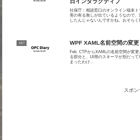
日インタラクティブ
社保庁：相談窓口のオンライン端末ト
害の有る無しが出ているようなので、
したんじゃないんですかね。おそらく県毎
WPF XAML名前空間の変更
.NET
Feb. CTPからXAMLの名前空間が変更
る部分と、UI用のスキーマが別だって
まったわけ...
スポン