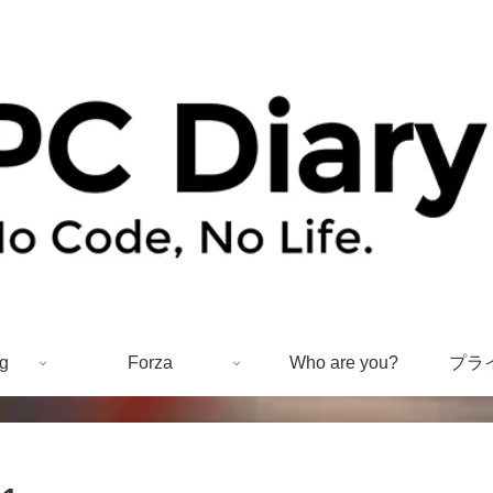
g
Forza
Who are you?
プラ