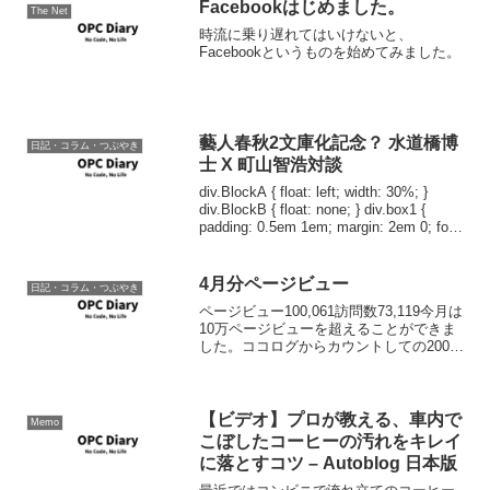
Facebookはじめました。
The Net
時流に乗り遅れてはいけないと、
Facebookというものを始めてみました。
藝人春秋2文庫化記念？ 水道橋博
日記・コラム・つぶやき
士 X 町山智浩対談
div.BlockA { float: left; width: 30%; }
div.BlockB { float: none; } div.box1 {
padding: 0.5em 1em; margin: 2em 0; font-
w...
4月分ページビュー
日記・コラム・つぶやき
ページビュー100,061訪問数73,119今月は
10万ページビューを超えることができま
した。ココログからカウントしての2000
投稿までも200を切っているので、とりあ
えずそこを当面の目標にこれからもがん
ばって更新していきたいと思います。
最...
【ビデオ】プロが教える、車内で
Memo
こぼしたコーヒーの汚れをキレイ
に落とすコツ – Autoblog 日本版