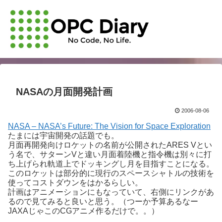
NASAの月面開発計画
2006-08-06
NASA – NASA’s Future: The Vision for Space Exploration
たまには宇宙開発の話題でも。
月面再開発向けロケットの名前が公開されたARES Vとい
う名で、サターンVと違い月面着陸機と指令機は別々に打
ち上げられ軌道上でドッキングし月を目指すことになる。
このロケットは部分的に現行のスペースシャトルの技術を
使ってコストダウンをはかるらしい。
計画はアニメーションにもなっていて、右側にリンクがあ
るので見てみると良いと思う。（つーか予算あるなー
JAXAじゃこのCGアニメ作るだけで。。）