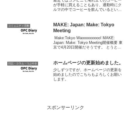
最近ではコンビニで淹れ立てのコーヒー
が手軽に買えることもあり、通勤時にク
ルマの中でコーヒーを飲んでいるという
人も多いのではないだろうか。しかし、
リビングやオフィスと違って揺れたり動
いたりしている車内で情報源: 【ビデオ】
MAKE: Japan: Make: Tokyo
コミュニティ活動
プロが教える、車内で...
Meeting
Make:Tokyo Waooooooooo! MAKE:
Japan: Make: Tokyo Meeting開催概要 東
京で4月20日開催だそうです。 とうとう
日本でもMakeイベントですよ。 いける
かな。いけるかな。いけるかな。
ホームページの更新始めました。
日記・コラム・つぶやき
少しずつですが、ホームページの更新を
始めましたのでこちらもよろしくお願い
します。
スポンサーリンク