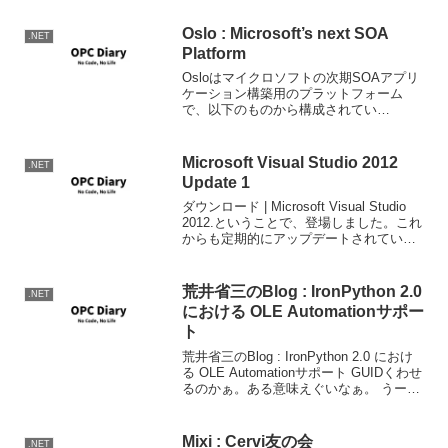
Oslo : Microsoft’s next SOA
.NET
Platform
Osloはマイクロソフトの次期SOAアプリ
ケーション構築用のプラットフォーム
で、以下のものから構成されてい
る。.NET Framework 4.0Biztalk Server
V6Biztalk ServiceVisual Studio "...
Microsoft Visual Studio 2012
.NET
Update 1
ダウンロード | Microsoft Visual Studio
2012.ということで、登場しました。これ
からも定期的にアップデートされていく
はずです。ソマセガの記事：ではインス
トールしましょう。ダウンロードページ
からインストーラーをダウ...
荒井省三のBlog : IronPython 2.0
.NET
における OLE Automationサポー
ト
荒井省三のBlog : IronPython 2.0 におけ
る OLE Automationサポート GUIDくわせ
るのかぁ。ある意味えぐいなぁ。 うーん
Quit()のタイミングでWord閉じるのはい
いけど、その段階でCOMのリリースはさ
れ...
Mixi : Cervi友の会
.NET