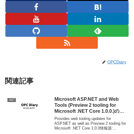
OPCDiary
関連記事
Microsoft ASP.NET and Web
.NET
Tools (Preview 2 tooling for
Microsoft .NET Core 1.0.0.)のア
ップデート
Provides web tooling updates for
ASP.NET as well as Preview 2 tooling for
Microsoft .NET Core 1.0.0情報源:
Microsoft ASP.NE...