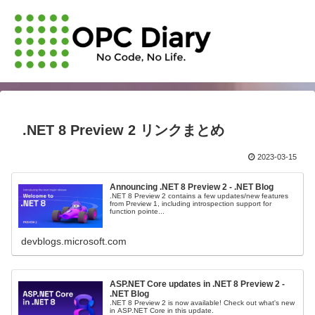
.NET 8 Preview 2 リンクまとめ
2023-03-15
Announcing .NET 8 Preview 2 - .NET Blog
.NET 8 Preview 2 contains a few updates/new features
from Preview 1, including introspection support for
function pointe...
devblogs.microsoft.com
ASP.NET Core updates in .NET 8 Preview 2 -
.NET Blog
.NET 8 Preview 2 is now available! Check out what's new
in ASP.NET Core in this update.