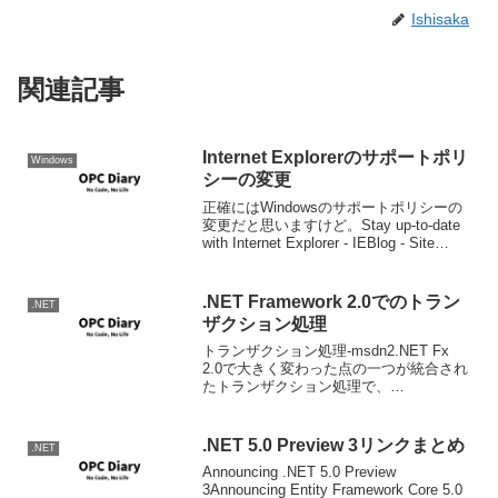
Ishisaka
関連記事
Internet Explorerのサポートポリ
Windows
シーの変更
正確にはWindowsのサポートポリシーの
変更だと思いますけど。Stay up-to-date
with Internet Explorer - IEBlog - Site
Home - MSDN Blogs.今までと何が違うか
というと、今...
.NET Framework 2.0でのトラン
.NET
ザクション処理
トランザクション処理-msdn2.NET Fx
2.0で大きく変わった点の一つが統合され
たトランザクション処理で、
Syste.Transactionというネームスペース
にまとめられている。この
System.Transactionは将来的には...
.NET 5.0 Preview 3リンクまとめ
.NET
Announcing .NET 5.0 Preview
3Announcing Entity Framework Core 5.0