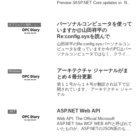
Preview 3ASP.NET Core updates in .NET
5 Preview 3Blazo...
パーソナルコンピュータを使って
オブジェクト指向・システム開発
いますか@山田祥平の
Re:config.sysを読んで
山田祥平のRe:config.sysパーソナルコン
ピュータを使っていますか今のPCはパー
ソナルコンピュータではなく、クライア
ントマシン(端末)なんだ基本的に。特に
Web2.0はPCのクライアントマシン化を
強力に推し進めていると僕は考える。
アーキテクチャ ジャーナルがま
Windows
一...
とめ４冊分更新
第１１号から１４号が翻訳され以下で公
開されています。 アーキテクチャ ジャー
ナル
ASP.NET Web API
.NET
Web API: The Official Microsoft
ASP.NET Site.WCF WEB APIと呼ばれて
いたものが、ASP.NETのJSON系のもの
とかとマージされる形でASP.NET Web
APIになったようです。現在...