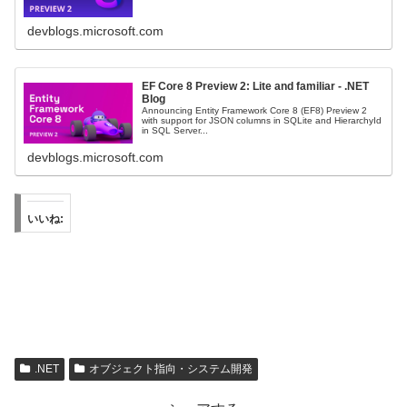
devblogs.microsoft.com
EF Core 8 Preview 2: Lite and familiar - .NET
Blog
Announcing Entity Framework Core 8 (EF8) Preview 2
with support for JSON columns in SQLite and HierarchyId
in SQL Server...
devblogs.microsoft.com
いいね:
.NET
オブジェクト指向・システム開発