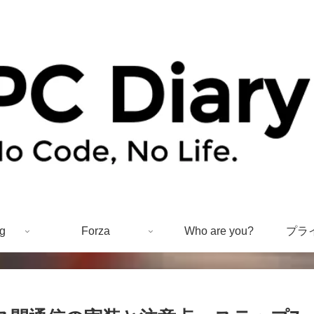
g
Forza
Who are you?
プラ