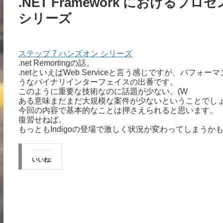
.NET Framework におけるプ
シリーズ
ステップ 7 ハンズオン シリーズ
.net Remortingの話。
.netといえばWeb Serviceと言う感じですが、パフォー
うなバイナリインターフェイスの出番です。
このように重要な技術なのに話題が少ない。(W
ある意味まだまだ大規模な案件が少ないということでし
今回の内容で基本的なことは押さえられると思います。
復習せねば。
もっともIndigoの登場で激しく状況が変わってしまうか
いいね: