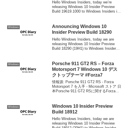
Hello Windows Insiders, today we’re
releasing Windows 10 Insider Preview
Build 19619.1000 to Windows Insiders in
the Fas...
Announcing Windows 10
Windows
Insider Preview Build 18290
Hello Windows Insiders, today we are
releasing Windows 10 Insider Preview
Build 18290 (19H1) to Windows Insiders
in the ...
Porsche 911 GT2 RS – Forza
Windows
Motorsport 7 Windows 10 デス
クトップテーマ #Forza7
情報源: Porsche 911 GT2 RS - Forza
Motorsport 7 を入手 - Microsoft ストア 日
本Porsche 911 GT2 RSに関するForza
Motorsport 7の4Kスクリーンショット
を...
Windows 10 Insider Preview
Windows
Build 18912
Hello Windows Insiders, today we are
releasing Windows 10 Insider Preview
Build 18912 (20H1) to Windows Insiders