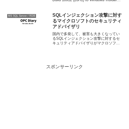
in the ...
SQLインジェクション攻撃に対す
MS SQL Server / RDB
るマイクロソフトのセキュリティ
アドバイザリ
国内で多発して、被害も大きくなってい
るSQLインジェクション攻撃に対するセ
キュリティアドバイザりがマクロソフト
より公開され、各種ツールや情報へのリ
ンクが説明されています。 今一度、自分
のところは大丈夫だろうではなくしっか
りとした確認が必要だ...
スポンサーリンク