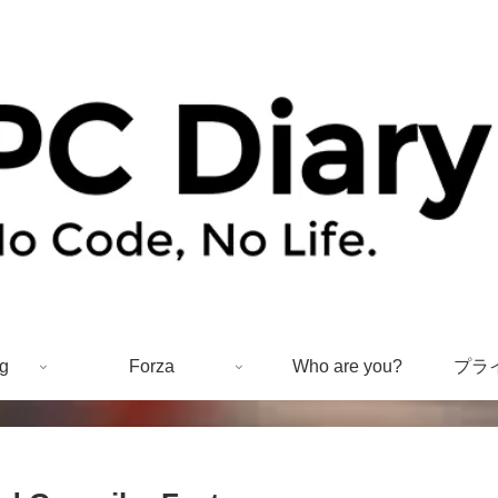
g
Forza
Who are you?
プラ