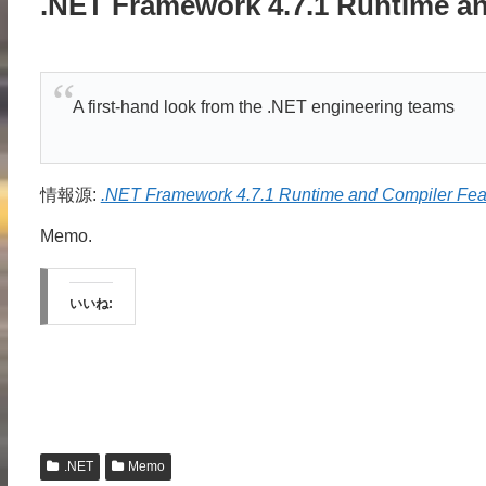
.NET Framework 4.7.1 Runtime a
A first-hand look from the .NET engineering teams
情報源:
.NET Framework 4.7.1 Runtime and Compiler Feat
Memo.
いいね:
.NET
Memo