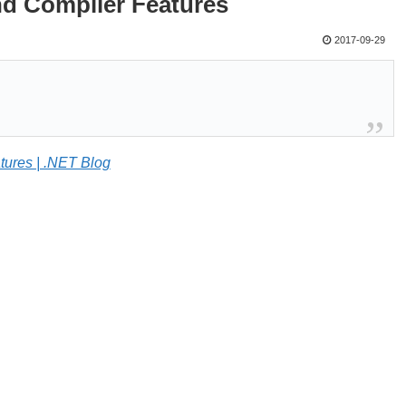
nd Compiler Features
2017-09-29
ures | .NET Blog