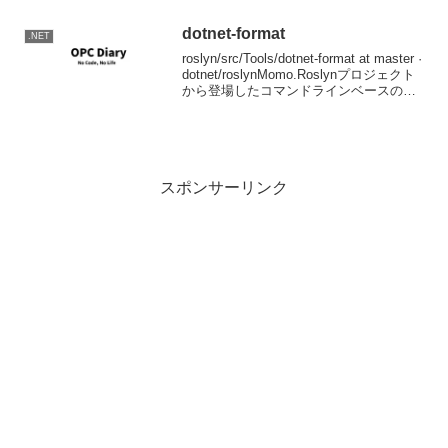
タ型追加などのがプリミティブなところ
で大...
dotnet-format
.NET
roslyn/src/Tools/dotnet-format at master ·
dotnet/roslynMomo.Roslynプロジェクト
から登場したコマンドラインベースのソ
ースコードフォーマットツー
ル。.editorconfigで...
スポンサーリンク