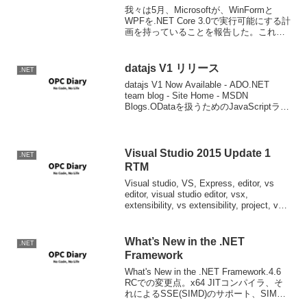
我々は5月、Microsoftが、WinFormと
WPFを.NET Core 3.0で実行可能にする計
画を持っていることを報告した。これを
促進するために同社は、どちらのAPI
を.NET Coreに移植すべきかを投票する、
新たなツールを開発し...
datajs V1 リリース
.NET
datajs V1 Now Available - ADO.NET
team blog - Site Home - MSDN
Blogs.ODataを扱うためのJavaScriptライ
ブラリdata.jsがV1になりました。ダウン
ロード等の...
Visual Studio 2015 Update 1
.NET
RTM
Visual studio, VS, Express, editor, vs
editor, visual studio editor, vsx,
extensibility, vs extensibility, project, vs
p...
What’s New in the .NET
.NET
Framework
What's New in the .NET Framework.4.6
RCでの変更点。x64 JITコンパイラ、そ
れによるSSE(SIMD)のサポート、SIMD
演算用のマトリックスとベクターのデー