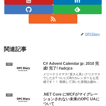
OPCDiary
関連記事
C# Advent Calendar jp: 2010 完
.NET
成! 完了! #adcjcs
メリークリスマス! 皆さん良いクリスマス
でしたか? ついにC#のカレンダーもも完
成です！！ 投稿して頂いた皆様お疲れ様
でした。記事を見てくれた人たちもあり
がとう！本当にありがとうございまし
た。 猛烈に感動してます！ ishisaka - (...
.NET Core にWCFがマイグレー
.NET
ションされない未来のOPC UAに
ついて