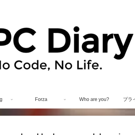
g
Forza
Who are you?
プラ