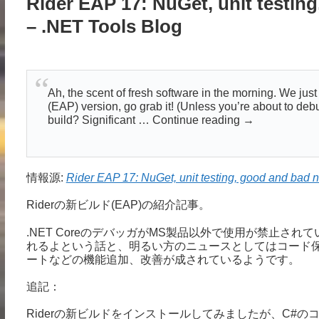
Rider EAP 17: NuGet, unit testi
– .NET Tools Blog
Ah, the scent of fresh software in the morning. We jus
(EAP) version, go grab it! (Unless you’re about to debug
build? Significant … Continue reading →
情報源:
Rider EAP 17: NuGet, unit testing, good and bad
Riderの新ビルド(EAP)の紹介記事。
.NET CoreのデバッガがMS製品以外で使用が禁止され
れるよという話と、明るい方のニュースとしてはコード保
ートなどの機能追加、改善が成されているようです。
追記：
Riderの新ビルドをインストールしてみましたが、C#のコ