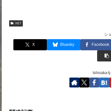
.NET
シ
X
Bluesky
Facebook
Ishisa