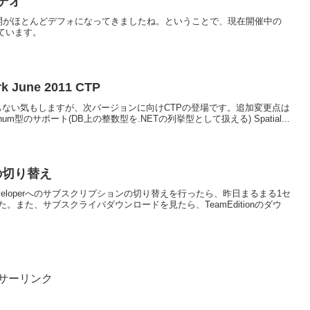
ビデオ
.最近は即日公開がほとんどデフォになってきましたね。ということで、現在開催中の
れています。
rk June 2011 CTP
場からまだ間もない気もしますが、次バージョンに向けCTPの登場です。追加変更点は
型のサポート(DB上の整数型を.NETの列挙型として扱える) Spatial...
の切り替え
or Developerへのサブスクリプションの切り替えを行ったら、昨日まるまる1セ
。また、サブスクライバダウンロードを見たら、TeamEditionのダウ
サーリンク