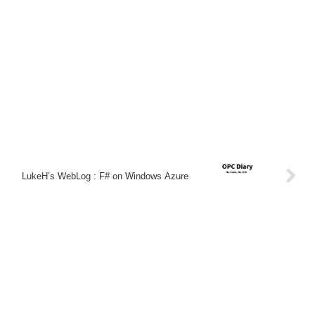
LukeH’s WebLog : F# on Windows Azure