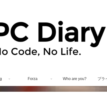
g
Forza
Who are you?
プラ