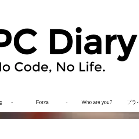
g
Forza
Who are you?
プラ