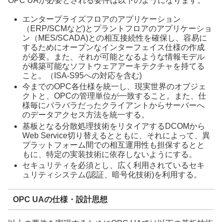
OPC UAが必要とされる要件は以下のようになります。
エンタープライズフロアのアプリケーション
（ERP/SCMなど)とプラントフロアのアプリケーショ
ン（MES/SCADA)との相互接続性を確保し、容易に
するためにオープンなインターフェイス仕様の作成
が必要。また、それが可能となるような情報モデル
が構築可能なソフトウェアアーキテクチャを持てる
こと。（ISA-S95への対応を含む)
今までのOPC各仕様を統一し、現実世界のオブジェ
クトと、OPCの管理単位が一致すること。また、仕
様毎にバラバラだったクライアントからサーバーへ
のデータアクセス方法を統一する。
基板となる分散処理技術をリタイアするDCOMから
Web Service切り替えるとともに、それによって、異
プラットフォーム間での相互運用性も担保するとと
もに、特定の実装技術に依存しないようにする。
セキュリティを必須とし、広く利用されているセキ
ュリティシステム(認証、暗号化技術)を利用する。
OPC UAの仕様・設計思想