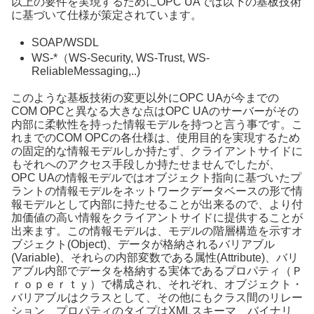
以上の要件を実現するためにOPC UAでは以下の基板技術
に基づいて仕様が策定されています。
SOAP/WSDL
WS-*（WS-Security, WS-Trust, WS-
ReliableMessaging,..)
このような基板技術の変更以外にOPC UAが今までの
COM OPCと異なる大きな点はOPC UAのサーバーがその
内部に柔軟性を持った情報モデルを持つと言う事です。こ
れまでのCOM OPCの各仕様は、使用目的を実現するため
の固定的な情報モデルしか持たず、クライアントサイドに
もそれへのアクセス手段しか持たせませんでしたが、
OPC UAの情報モデルではオブジェクト指向に基づいたプ
ラントの情報モデルをネットワークデータベースの形で情
報モデルとして内部に持たせることが出来るので、より付
加価値の高い情報をクライアントサイドに提供することが
出来ます。この情報モデルは、モデルの階層構造を示すオ
ブジェクト(Object)、データが格納されるバリアブル
(Variable)、それらの内部変数である属性(Attribute)、バリ
アブル内部でデータを格納する実体であるプロパティ（Ｐ
ｒｏｐｅｒｔｙ）で構成され、それぞれ、オブジェクト・
バリアブルはクラスとして、その他にもクラス間のリレー
ション、プロパティのタイプはXMLスキーマ、バイナリ