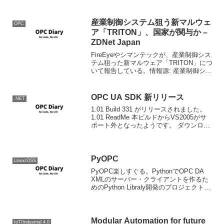
System.Timer.TimeｒやWindows.Formの
タイマーも...
産業制御システム狙う新マルウェ
OPC
ア「TRITON」、国家が関与か –
ZDNet Japan
FireEyeやシマンテックが、産業制御シス
テム狙った新マルウェア「TRITON」につ
いて報告している。情報源: 産業制御シス
テム狙う新マルウェア「TRITON」、国家
が関与か - ZDNet JapanMemo.Stuxnetが
シーメンス...
OPC UA SDK 新リリース
.NET
1.01 Build 331 がリリースされました。
1.01 ReadMe 本ビルドからVS2005がサ
ポート外となったようです。 ダウンロー
ド: OPC Foundation - Downloads
PyOPC
Linux/OSS
PyOPC楽しすぐる。PythonでOPC DA
XMLのサーバー・クライアントを作るた
めのPython Libraly開発のプロジェクト。
肝はXML DAってとこですな。これであ
ればCOMや.net Fx関係ないので、
CPythonでも作...
Modular Automation for future
IoT/Industrial 4.0