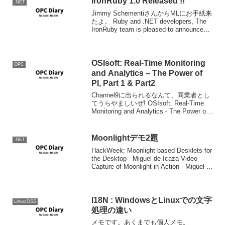
IronRuby 1.0 Released !!
.NET
Jimmy SchementiさんからMLにお手紙来
たよ。 Ruby and .NET developers, The
IronRuby team is pleased to announce
IronRuby 1.0! Download ...
OSIsoft: Real-Time Monitoring
OPC
and Analytics – The Power of
PI, Part 1 & Part2
Channel9に出られるなんて、同業者とし
てうらやましいぜ! OSIsoft: Real-Time
Monitoring and Analytics - The Power of
PI, Part 1 OSIsoft: Real-Time...
Moonlightデモ2題
.NET
HackWeek: Moonlight-based Desklets for
the Desktop - Miguel de Icaza Video
Capture of Moonlight in Action - Miguel de
Ic...
I18N : WindowsとLinuxでの文字
Linux/OSS
処理の違い
メモです。あくまでも個人メモ。