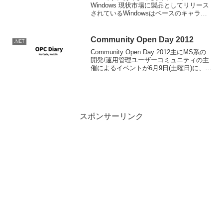
Windows 現状市場に製品としてリリース
されているWindowsはベースのキャラク
ターセットとしてはUNCODEを用い、標
準のエンコードはUTF-16LE。基本的には
OSの標準APIレベルでI18N,M1...
Community Open Day 2012
.NET
Community Open Day 2012主にMS系の
開発/運用管理ユーザーコミュニティの主
催によるイベントが6月9日(土曜日)に、北
は北海道から南は沖縄まで全国9会場で行
われます。残念ながら静岡県内の会場は
ありませんが、東京、名古屋と...
スポンサーリンク