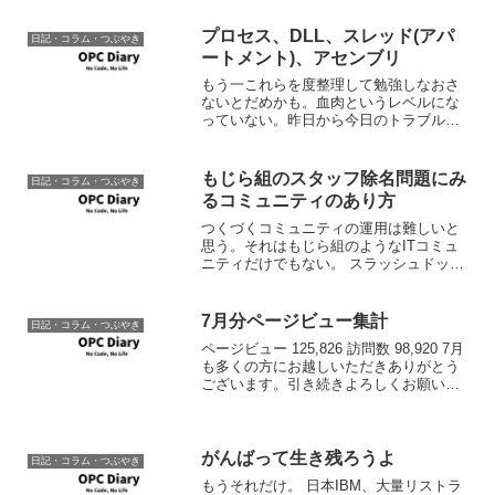
プロセス、DLL、スレッド(アパ
日記・コラム・つぶやき
ートメント)、アセンブリ
もう一これらを度整理して勉強しなおさ
ないとだめかも。血肉というレベルにな
っていない。昨日から今日のトラブルつ
ぶしで、腰を据えて、CCW通して、COM
とWindowsのタスク管理の勉強しなおさ
ないと実感。MSDNもいいのだけど、読
もじら組のスタッフ除名問題にみ
日記・コラム・つぶやき
みにくいから...
るコミュニティのあり方
つくづくコミュニティの運用は難しいと
思う。それはもじら組のようなITコミュ
ニティだけでもない。 スラッシュドット
ジャパン | もじら組のスタッフ除名問題
にみるコミュニティのあり方 結局はマネ
ージメントと責任所在の問題なんだと思
7月分ページビュー集計
日記・コラム・つぶやき
う。意志決定...
ページビュー 125,826 訪問数 98,920 7月
も多くの方にお越しいただきありがとう
ございます。引き続きよろしくお願いい
たします。
がんばって生き残ろうよ
日記・コラム・つぶやき
もうそれだけ。 日本IBM、大量リストラ