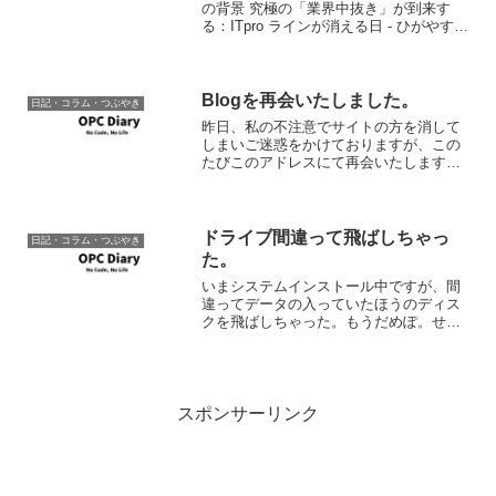
の背景 究極の「業界中抜き」が到来す
る：ITpro ラインが消える日 - ひがやすを
blog 大手銀行の統合作業も一段落、その
上この不況、開発のオフショア、クラウ
ドの導入による運用管理人件費の削減
と...
Blogを再会いたしました。
日記・コラム・つぶやき
昨日、私の不注意でサイトの方を消して
しまいご迷惑をかけておりますが、この
たびこのアドレスにて再会いたします。
せっかく新しいURLにてブクマ登録、
RSS登録等していただいたかと思います
が、またURLが変わることとなりまして
重ね重ねお詫びいたし...
ドライブ間違って飛ばしちゃっ
日記・コラム・つぶやき
た。
いまシステムインストール中ですが、間
違ってデータの入っていたほうのディス
クを飛ばしちゃった。もうだめぽ。せっ
かく種死全話とっていたのにぃ。(そっち
かよ)とりあえずメールとブックマークは
無事。音楽もiPODから戻せば良いし。後
は使用の雑多なフ...
スポンサーリンク