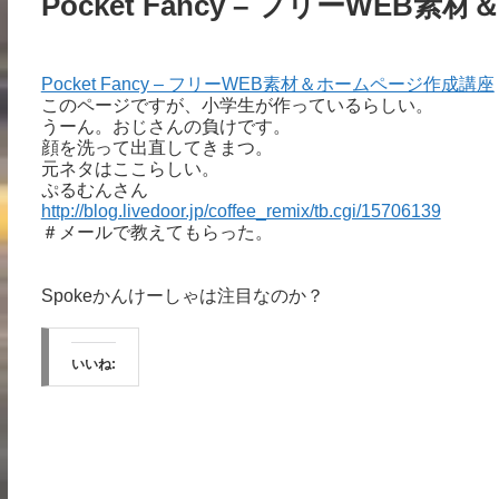
Pocket Fancy – フリーWE
Pocket Fancy – フリーWEB素材＆ホームページ作成講座
このページですが、小学生が作っているらしい。
うーん。おじさんの負けです。
顔を洗って出直してきまつ。
元ネタはここらしい。
ぷるむんさん
http://blog.livedoor.jp/coffee_remix/tb.cgi/15706139
＃メールで教えてもらった。
Spokeかんけーしゃは注目なのか？
いいね: