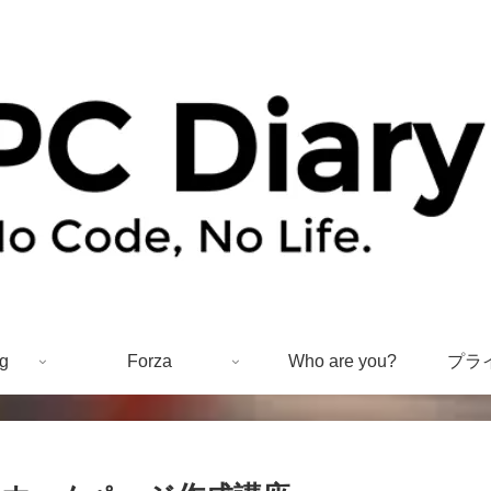
g
Forza
Who are you?
プラ