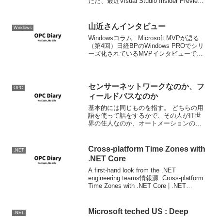
ただ、最近Visual Studio Insider Preview
の開発となかなか足並みが揃わない。C#
Langu...
山近さんインタビュー
Windows
Windowsコラム : Microsoft MVPが語る
（第4回）日経BPのWindows PROでシリ
ーズ化されているMVPインタビューで今
マリッジブルーの(？)山近さんのインタビ
ュー。
センサーネットワークなのか、フ
OPC
ィールドバスなのか
基本的には同じものを指す。 どちらの用
語を使って話をするかで、その人がIT世
界の住人なのか、オートメーションの世
界の住人なのかがわかっておもしろい。
最近センサーネットワークということよ
く聞くようになってきた。このままなら
Cross-platform Time Zones with
.NET
僕らの仕事がITにそ...
.NET Core
A first-hand look from the .NET
engineering teams情報源: Cross-platform
Time Zones with .NET Core | .NET
BlogMemo.
Microsoft teched US : Deep
.NET