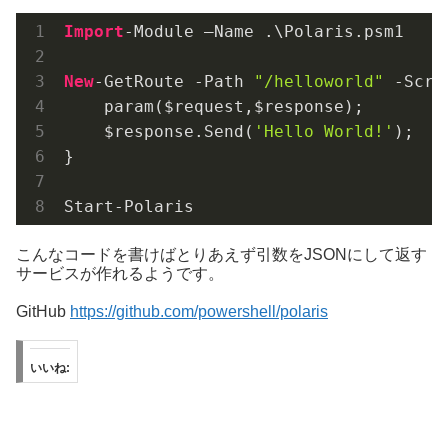
Import
-Module
 –Name .\Polaris.psm1

New
-GetRoute
-Path
"/helloworld"
-Scri
    param($request,$response);

    $response.Send(
'Hello World!'
);

}

Start
-Polaris
こんなコードを書けばとりあえず引数をJSONにして返す
サービスが作れるようです。
GitHub
https://github.com/powershell/polaris
いいね: