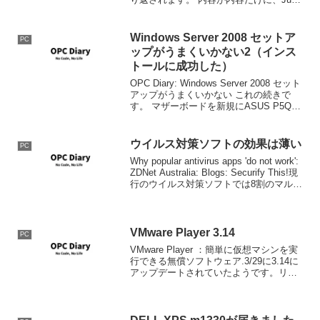
Systemからのメールを見ることができな
い人もいると思うので、メールの作業手
順を以下に引用します。 2007/08/...
Windows Server 2008 セットア
PC
ップがうまくいかない2（インス
トールに成功した）
OPC Diary: Windows Server 2008 セット
アップがうまくいかない これの続きで
す。 マザーボードを新規にASUS P5Qに
交換し、無事インストール終了。とりあ
えず問題なしとなりました。 結局のとこ
ろマザー故障の可能...
ウイルス対策ソフトの効果は薄い
PC
Why popular antivirus apps 'do not work':
ZDNet Australia: Blogs: Securify This!現
行のウイルス対策ソフトでは8割のマルウ
ェアに対して効果がないというレポート
を報...
VMware Player 3.14
PC
VMware Player ：簡単に仮想マシンを実
行できる無償ソフトウェア.3/29に3.14に
アップデートされていたようです。リリ
ースノート：