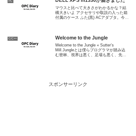
DELL XPS m1330が届きました
PC
マウスと比べて大きさがわかるかな？結
構大きいよ アクセサリや取説の入った箱
付属のケース ふた(黒) ACアダプタ。今ま
でのDELLの物より小さい。
Welcome to the Jungle
C/C++
Welcome to the Jungle « Sutter’s
Mill.Jungleとは僕らプログラマが踏み込
む密林、視界は悪く、足場も悪く、先は
見通せない。すべては混沌としていて、
目に見えるような秩序は存在していな
い。恐怖! 恐怖! ...
スポンサーリンク