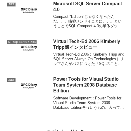
Microsoft SQL Server Compact
.NET
4.0
Compact "Edition"じゃなくなったん
だ。。。略称メンドイことに。。。とい
うことでSQL Compact 4.0の単体ダウン
ロードを見つけました。Microsoft SQL
Server Compact 4.0まだ日本語版はな
い...
Virtual Tech•Ed 2006 Kimberly
MS SQL Server / RDB
Tripp嬢インタビュー
Virtual Tech•Ed 2006 : Kimberly Tripp and
SQL Server Always On Technologiesトリ
ップさんがパスにつけた「SQLのことは
何でも私に聞いて」缶バッジで、このイ
ンタビューの...
Power Tools for Visual Studio
.NET
Team System 2008 Database
Edition
Software Development : Power Tools for
Visual Studio Team System 2008
Database Editionそういうもの。入ってい
るものは、MS Buildからも使えるSQL ...