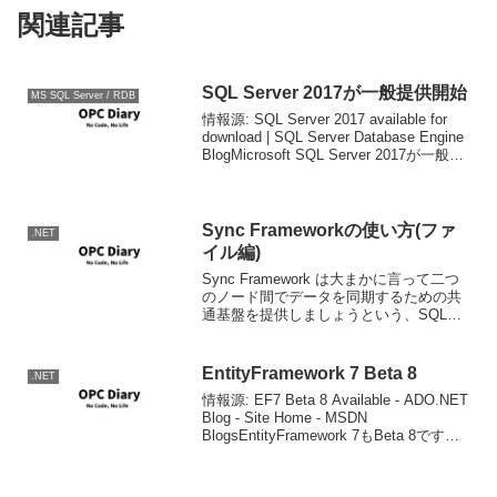
関連記事
SQL Server 2017が一般提供開始
MS SQL Server / RDB
情報源: SQL Server 2017 available for
download | SQL Server Database Engine
BlogMicrosoft SQL Server 2017が一般提
供開始(GA)となり、ダウン...
Sync Frameworkの使い方(ファ
.NET
イル編)
Sync Framework は大まかに言って二つ
のノード間でデータを同期するための共
通基盤を提供しましょうという、SQL
Serverのコンポーネントで、今では。
NET Framework自体にも含まれていま
す。ここでのデータとは、ファイ...
EntityFramework 7 Beta 8
.NET
情報源: EF7 Beta 8 Available - ADO.NET
Blog - Site Home - MSDN
BlogsEntityFramework 7もBeta 8です。
気がつけばSQL CE 3.5/4.0のプロバイダ
も出来...