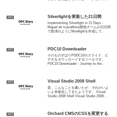
バーをあわせるためのだです。というこ
とで、CPython 2.6との互換性のあるバー
ジョン...
Silverlightを実装した21日間
.NET
Implementing Silverlight in 21 Days -
Miguel de IcazaMono開発チームが21日間
で怒濤のようにMoollightを作成して
Silverlight V1.1のデもであるSilverligh...
PDC10 Downloader
.NET
そのものずばりPDDC10のスライド、ビ
デオをダウンロードするツールです。
PDC10 Downloader - Journey to the
Center of the Web - Site Home - MSDN
Blogs
Visual Studio 2008 Shell
.NET
昔、こんなことを書いたが、それがいよ
いよ本格化してきたようです。 Visual
Studio 2008 Shell Visual Studio 2008
ShellはVisual StudioのIDEを使って、独
自の開発ツールの作成を行うた...
Orchard CMSのCSSを変更する
.NET