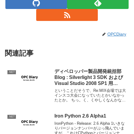
OPCDiary
関連記事
ディベロッパー製品開発統括部
.NET
Blog : Silverlight 3 SDK および
Visual Studio 2008 SP1 用
Silverlight 3 Tools 日本語版をリ
ということだそうで、Re:MIX会場では大
リースしました
インスコ大会になっていたとかいなかっ
たとか。 ちっ。く、くやしくなんかない
んだからね。 ディベロッパー製品開発統
括部 Blog : Silverlight 3 SDK および
Visual Stud...
Iron Python 2.6 Alpha1
.NET
IronPython - Release: 2.6 Alpha 1いきな
りバージョンナンバーがぶっ飛んでいま
すが、これはCPythonとバージョンナン