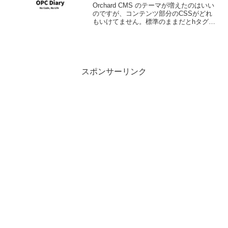
Orchard CMS のテーマが増えたのはいい
のですが、コンテンツ部分のCSSがどれ
もいけてません。標準のままだとhタグと
本文の区別がつかないし、表に罫線は書
いてくれないはで結構悲惨です。そこで
CSSを修正したいのだが、どこで？とい
うとこ...
スポンサーリンク