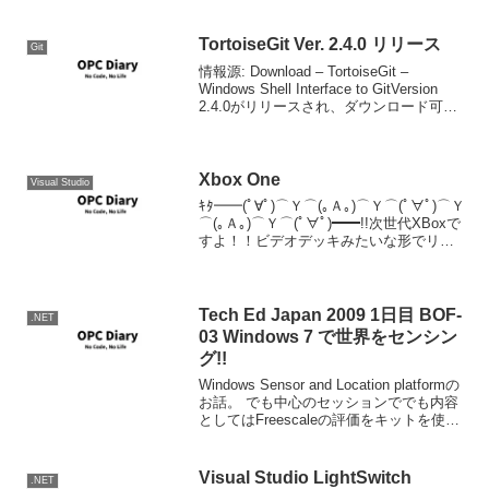
から追加されるかもわかりませんけど。
Sessions :: Microsoft P...
TortoiseGit Ver. 2.4.0 リリース
Git
情報源: Download – TortoiseGit –
Windows Shell Interface to GitVersion
2.4.0がリリースされ、ダウンロード可能
となっています。変更点、修正点はリリ
ースノートを確認してくださ...
Xbox One
Visual Studio
ｷﾀ━━(ﾟ∀ﾟ)⌒Ｙ⌒(｡Ａ｡)⌒Ｙ⌒(ﾟ∀ﾟ)⌒Ｙ
⌒(｡Ａ｡)⌒Ｙ⌒(ﾟ∀ﾟ)━━!!次世代XBoxで
すよ！！ビデオデッキみたいな形でリビ
ングにぴったりですね。（いやまてXbox
One | Meet Xbox One - Xbox.c...
Tech Ed Japan 2009 1日目 BOF-
.NET
03 Windows 7 で世界をセンシン
グ!!
Windows Sensor and Location platformの
お話。 でも中心のセッションででも内容
としてはFreescaleの評価をキットを使っ
たデモで、評価キットの傾斜センサーの
入力にあわせ、WPFのアプリケーション
上のモデ...
Visual Studio LightSwitch
.NET