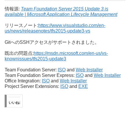
情報源:
Team Foundation Server 2015 Update 3 is
available | Microsoft Application Lifecycle Management
リリースノート:
https://www.visualstudio.com/en-
us/news/releasenotes/tfs2015-update3-vs
GitへのSSHアクセスがサポートされました。
既出の問題点:
https://msdn.microsoft.com/en-us/vs-
knownissues/tfs2015-update3
Team Foundation Server:
ISO
and
Web Installer
Team Foundation Server Express:
ISO
and
Web Installer
Office Integration:
ISO
and
Web Installer
Project Server Extensions:
ISO
and
EXE
いいね: