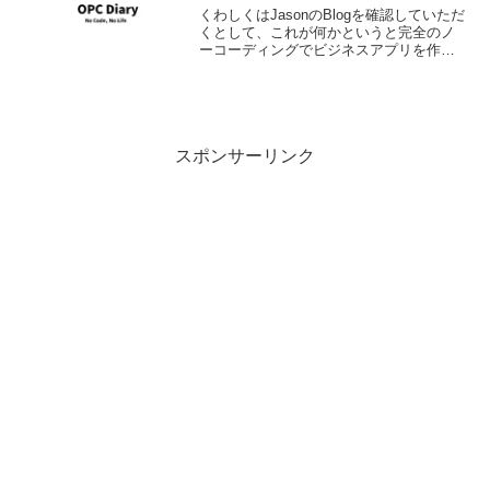
くわしくはJasonのBlogを確認していただ
くとして、これが何かというと完全のノ
ーコーディングでビジネスアプリを作っ
ちゃおうというものです。当然ドメイン
的な制約はあるわけですが、世の中のビ
ジネスアプリケーションのほとんどが実
は単票入力、集...
スポンサーリンク