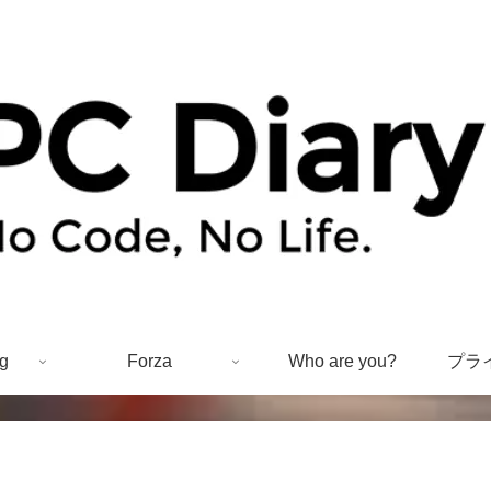
g
Forza
Who are you?
プラ