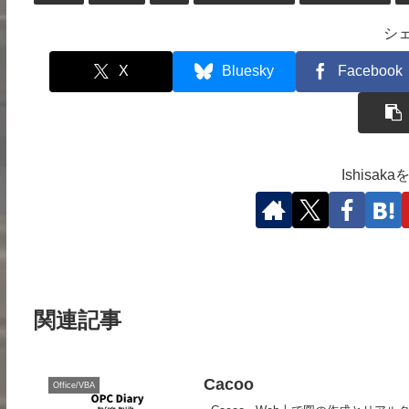
シ
X
Bluesky
Facebook
Ishisa
関連記事
Cacoo
Office/VBA