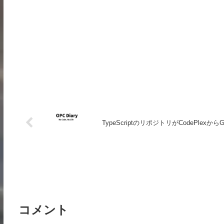
TypeScriptのリポジトリがCodePlexか
コメント