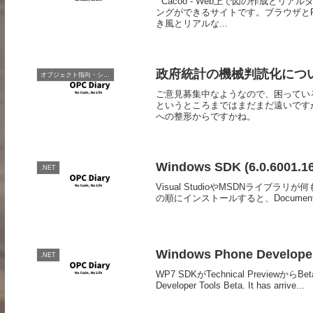
Cacoo - Web上で図の作成とリ
ングができるサイトです。ブラウザとFl
き風とリアルな...
政府統計の機械判読化につ
オブジェクト指向・システム開発
ご意見募集中なようなので、困っている
というところまではまだまだ遠いです
への整形からですかね。
Windows SDK (6.0.60
.NET
Visual StudioやMSDNライブラリが何
の順にインストールすると、Document
Windows Phone Developer
.NET
WP7 SDKがTechnical PreviewからBeta
Developer Tools Beta. It has arrive...