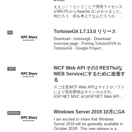
ええっ！！ということで突然ライセンス
がMS-PLからApache 2にかわりました。
何だろう、何を考えてなんだろうか。ま
ぁ死んでもGPLにしないことはわかった
けどｗ より扱いやすくなったことは事
実。 If you check the lat...
TortoiseGit 1.7.13.0 リリース
Git
Download - tortoisegit - Download
overview page - Porting TortoiseSVN to
TortoiseGit - Google Project
Hosting.1.7.13がリリー...
WCF Web API その3 RESTfulな
.NET
WEB Serviceにするために改造す
る
※ご注意WCF Web APIはマイクロソフト
により現在開発はキャンセルされ、
ASP.NET MVC 4のASP.NET Web APIと
して制作・公開されています。.NET
Framework/ASP.NETでRESTfulなAPI構
築を...
Windows Server 2019 10月にGA
Windows
I am excited to share that Windows
Server 2019 will be generally available in
October 2018! This new release is a