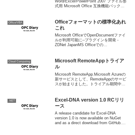
Word/Excel/PowerPoint 2007 ファイル形
式用 Microsoft Office 互換機能パック忘
れないようにメモ書きです。18日にバー
ジョンアップされていますが、バージョ
ンアップ内容はよくわか...
Officeフォーマットの標準化あれ
Office/VBA
これ
Microsoft OfficeでOpenDocumentファイ
ルが利用可能に--プラグインを開発 -
ZDNet JapanMS Officeでの
OpenDocumentの対応は、MS自信がやる
に越したことはないけど、基本的にオー
プンソー...
Microsoft RemoteAppトライア
Cloud Computing
ル
Microsoft RemoteApp.Microsoft Azureの
新サービスとして、RemoteAppのサービ
スが始まりました。トライアル期間中は
無料のようです。トライアルの開始方法
ですが、Azureにサインインできる環境に
はある前提...
Excel-DNA version 1.0 RCリリ
.NET
ース
A release candidate for Excel-DNA
version 1.0 is now available on NuGet
and as a direct download from GitHub.
The easies...