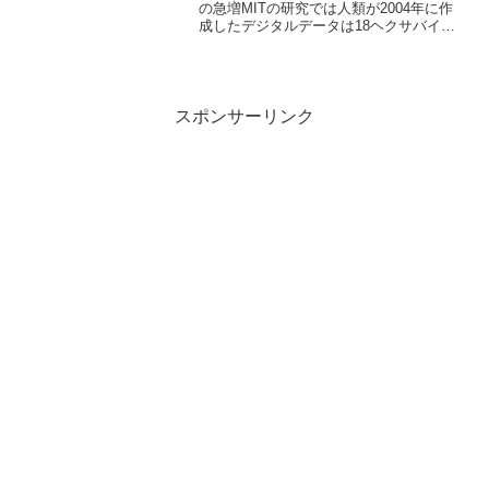
の急増MITの研究では人類が2004年に作
成したデジタルデータは18ヘクサバイ
ト。これが2010年には50ヘクサバイトに
なる。デジタル化によってデータの再利
用性が大きく向上した。※以下の進化に
よりこの事...
スポンサーリンク