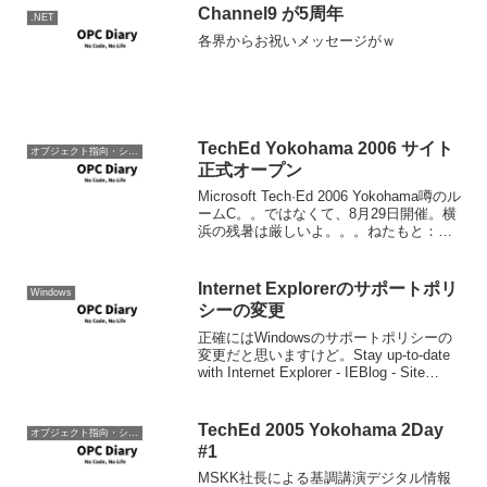
Channel9 が5周年
.NET
各界からお祝いメッセージがｗ
TechEd Yokohama 2006 サイト
オブジェクト指向・システム開発
正式オープン
Microsoft Tech·Ed 2006 Yokohama噂のル
ームC。。ではなくて、8月29日開催。横
浜の残暑は厳しいよ。。。ねたもと：
aspxの日記(ASP ブログ) by Moo - Tech
Ed 2006 Yokohamaオフ...
Internet Explorerのサポートポリ
Windows
シーの変更
正確にはWindowsのサポートポリシーの
変更だと思いますけど。Stay up-to-date
with Internet Explorer - IEBlog - Site
Home - MSDN Blogs.今までと何が違うか
というと、今...
TechEd 2005 Yokohama 2Day
オブジェクト指向・システム開発
#1
MSKK社長による基調講演デジタル情報