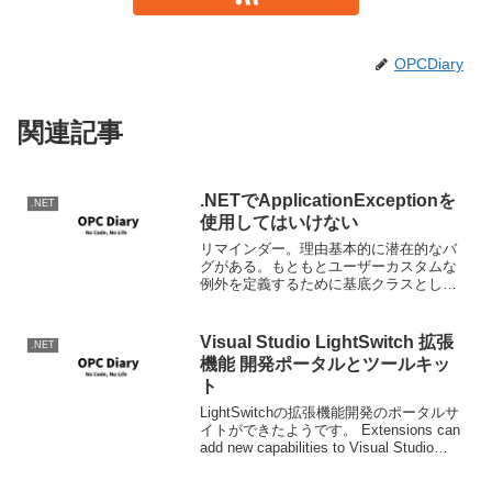
OPCDiary
関連記事
.NETでApplicationExceptionを
.NET
使用してはいけない
リマインダー。理由基本的に潜在的なバ
グがある。もともとユーザーカスタムな
例外を定義するために基底クラスとして
作られているので、生身で使う物では無
い。結論ちゃんと調べて適切なException
の派生型を使用する。Exceptionクラスを
Visual Studio LightSwitch 拡張
.NET
カス...
機能 開発ポータルとツールキッ
ト
LightSwitchの拡張機能開発のポータルサ
イトができたようです。 Extensions can
add new capabilities to Visual Studio
LightSwitch. You can download p...