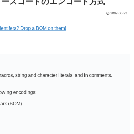
ソースコードのエンコード方式
2007-06-23
 identifers? Drop a BOM on them!
acros, string and character literals, and in comments.
llowing encodings:
 mark (BOM)