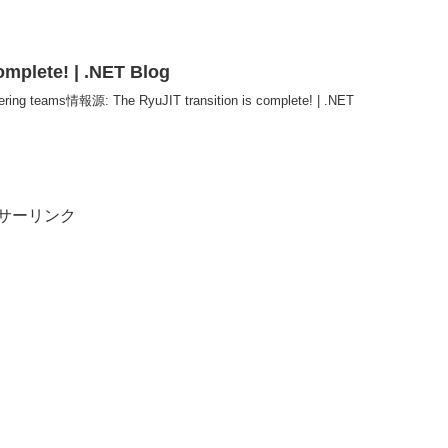
omplete! | .NET Blog
neering teams情報源: The RyuJIT transition is complete! | .NET
サーリンク