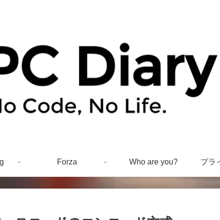
g
Forza
Who are you?
プラ