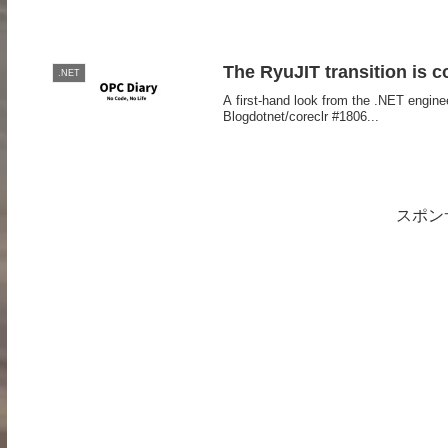
The RyuJIT transition is c
.NET
A first-hand look from the .NET engi
Blogdotnet/coreclr #1806...
スポン