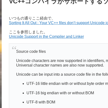
VC++コンパイラがサポートする
いつもの通りここ経由で、
Sorting It All Out : Your VC++ files don’t support Unicode
ここを参照しました。
Unicode Support in the Compiler and Linker
Source code files
Unicode characters are now supported in identifiers, m
Universal character names are also now supported.
Unicode can be input into a source code file in the fo
UTF-16 little endian with or without byte order
UTF-16 big endian with or without BOM
UTF-8 with BOM