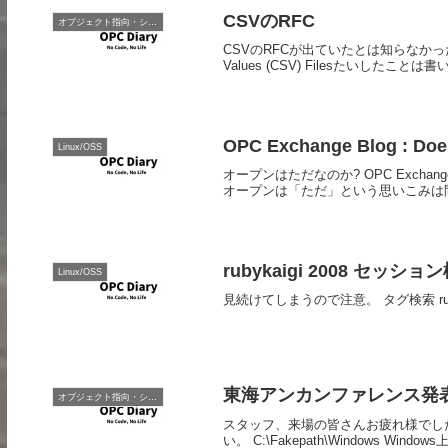
CSVのRFC
オブジェクト指向・システム開発
CSVのRFCが出ていたとは知らなかった。RFC418
Values (CSV) Filesたいしたこ
OPC Exchange Blog : Doe
Linux/OSS
オープンはただなのか? OPC Exchange Blog, 
オープンは「ただ」という思いこみは間
rubykaigi 2008 セッショ
Linux/OSS
見続けてしまうので注意。 タグ検索 ruby
東海アンカンファレンス発表資料
オブジェクト指向・システム開発
スタッフ、来場の皆さんお疲れ様でし
い。 C:\Fakepath\Windows Windows