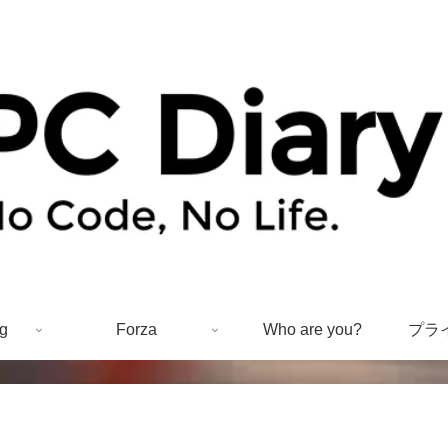
g
Forza
Who are you?
プラ