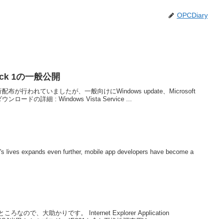
OPCDiary
 Pack 1の一般公開
布が行われていましたが、一般向けにWindows update、Microsoft
ドの詳細 : Windows Vista Service ...
e's lives expands even further, mobile app developers have become a
大助かりです。 Internet Explorer Application