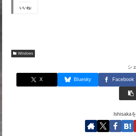
いいね:
Windows
シ
X
Bluesky
Facebook
Ishisa