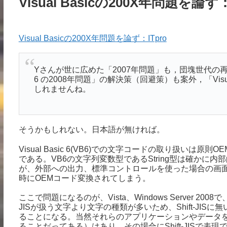
Visual Basicの200X年問題を論ず：
Visual Basicの200X年問題を論ず：ITpro
Yさんが世に広めた「2007年問題」も，団塊世代の再雇用
6 の2008年問題」の解決策（回避策）も案外，「Visu
しれませんね。
そうかもしれない。日本語が無ければ。
Visual Basic 6(VB6)での文字コードの取り扱いは原
である。VB6の文字列変数型であるString型は確かに内部的に
が、外部への出力、標準コントロールを使った場合の画
時にOEMコード変換されてしまう。
ここで問題になるのが、Vista、Windows Server 2008
JISが扱う文字より文字の種類が多いため、Shift-JI
ることになる。当然それらのアプリケーションやデータを
ることだってある）はあり、その場合にShift-JISで