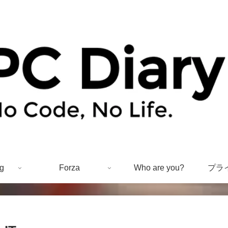
g
Forza
Who are you?
プラ