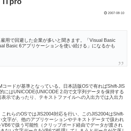
ITpro
2007-08-10
で回避した企業が多いと聞きます。「Visual Basic
al Basic 6アプリケーションを使い続ける」になるかも
則OEMコードが基準となっている。日本語版OSで有ればShift-JIS
はUNICODE(UNICODE 2.0)で文字列データを保持する
面表示であったり、テキストファイルへの入出力では入出力
で、これらのOSではJIS2004対応を行い、このJIS2004はShift-
Sに無い文字が、他のアプリケーションやテキストデータで扱われ
VB6で扱う可能性（クリップボード経由でデータが渡され
表現できない文字データをVB6で処理してしまうとデータが欠落し