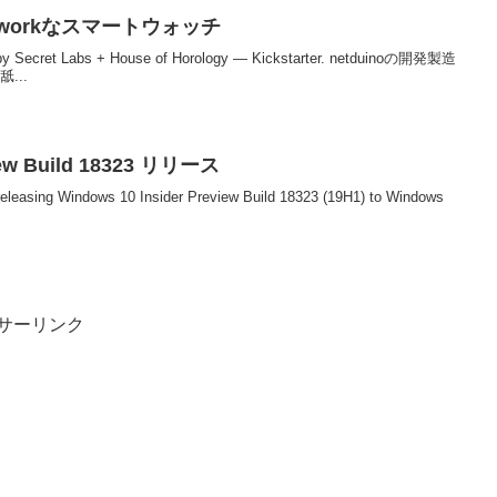
rameworkなスマートウォッチ
y Secret Labs + House of Horology — Kickstarter. netduinoの開発製造
...
view Build 18323 リリース
releasing Windows 10 Insider Preview Build 18323 (19H1) to Windows
サーリンク