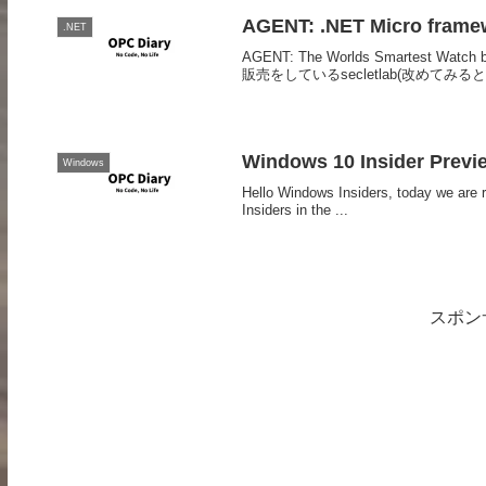
AGENT: .NET Micro f
.NET
AGENT: The Worlds Smartest Watch b
販売をしているsecletlab(改めてみると舐
Windows 10 Insider Pre
Windows
Hello Windows Insiders, today we are 
Insiders in the ...
スポン