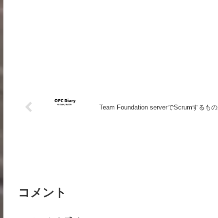
Team Foundation serverでScrum
コメント